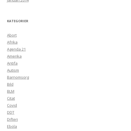
januari 2014
KATEGORIER
Abort
Afrika
Agenda 21
Amerika
Antifa
Autism
Barnomsorg
Bild
BLM
Citat
Covid
DDT
Difteri
Ebola