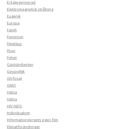
Ej kategoriserad
Elektromagnetisk strålning
Eugenik
Europa
Familj
Feminism
Filmklipp
Fluor
Frihet
Gästskribenter
Geopolitik
Glyfosat
GMO
Hälsa
Hälsa
HIV-AIDS
Individualism
Informationskrigets egen film
Klimatförändringar