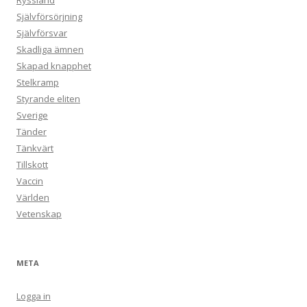
Ryssland
Självförsörjning
Självförsvar
Skadliga ämnen
Skapad knapphet
Stelkramp
Styrande eliten
Sverige
Tänder
Tänkvärt
Tillskott
Vaccin
Världen
Vetenskap
META
Logga in