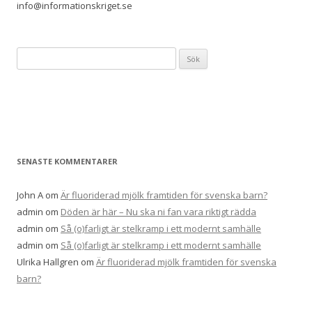
info@informationskriget.se
Sök
efter:
SENASTE KOMMENTARER
John A
om
Är fluoriderad mjölk framtiden för svenska barn?
admin
om
Döden är här – Nu ska ni fan vara riktigt rädda
admin
om
Så (o)farligt är stelkramp i ett modernt samhälle
admin
om
Så (o)farligt är stelkramp i ett modernt samhälle
Ulrika Hallgren
om
Är fluoriderad mjölk framtiden för svenska
barn?