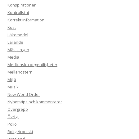
Konspirationer
Kontrollstat
Korrekt information
Kost
Läkemedel
Lärande
Mässlingen
Media
Medicinska oegentligheter
Mellanöstern
Miljö
Musik
New World Order
Nyhetstips och kommentarer
Övergrepp
Övrigt
Polio
Roligt/ironiskt