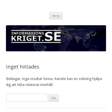
Informationskriget.se
Hoppa
Meny
till
innehåll
Inget hittades
Beklagar, inga resultat funna. Kanske kan en sökning hjälpa
dig att hitta relaterat innehåll.
Sök
efter: