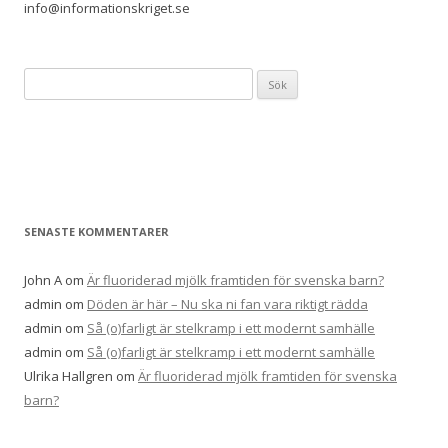
info@informationskriget.se
Sök
efter:
SENASTE KOMMENTARER
John A
om
Är fluoriderad mjölk framtiden för svenska barn?
admin
om
Döden är här – Nu ska ni fan vara riktigt rädda
admin
om
Så (o)farligt är stelkramp i ett modernt samhälle
admin
om
Så (o)farligt är stelkramp i ett modernt samhälle
Ulrika Hallgren
om
Är fluoriderad mjölk framtiden för svenska
barn?