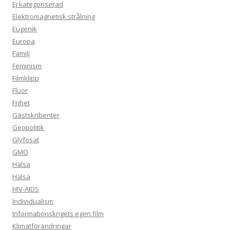
Ej kategoriserad
Elektromagnetisk strålning
Eugenik
Europa
Familj
Feminism
Filmklipp
Fluor
Frihet
Gästskribenter
Geopolitik
Glyfosat
GMO
Hälsa
Hälsa
HIV-AIDS
Individualism
Informationskrigets egen film
Klimatförändringar