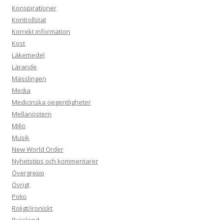
Konspirationer
Kontrollstat
Korrekt information
Kost
Läkemedel
Lärande
Mässlingen
Media
Medicinska oegentligheter
Mellanöstern
Miljö
Musik
New World Order
Nyhetstips och kommentarer
Övergrepp
Övrigt
Polio
Roligt/ironiskt