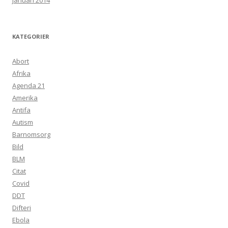
januari 2014
KATEGORIER
Abort
Afrika
Agenda 21
Amerika
Antifa
Autism
Barnomsorg
Bild
BLM
Citat
Covid
DDT
Difteri
Ebola