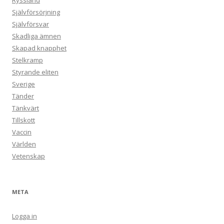
Ryssland
Självförsörjning
Självförsvar
Skadliga ämnen
Skapad knapphet
Stelkramp
Styrande eliten
Sverige
Tänder
Tänkvärt
Tillskott
Vaccin
Världen
Vetenskap
META
Logga in