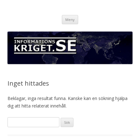
Informationskriget.se
Hoppa
Meny
till
innehåll
Inget hittades
Beklagar, inga resultat funna. Kanske kan en sökning hjälpa
dig att hitta relaterat innehåll.
Sök
efter: