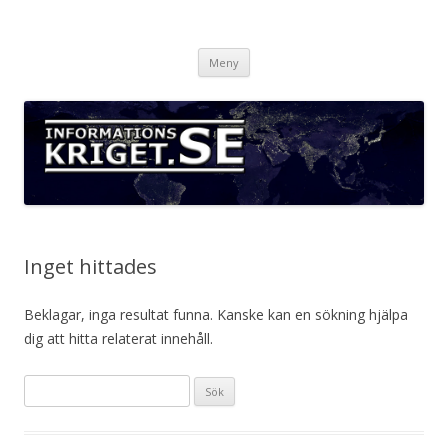
Informationskriget.se
Hoppa
Meny
till
innehåll
Inget hittades
Beklagar, inga resultat funna. Kanske kan en sökning hjälpa
dig att hitta relaterat innehåll.
S
ö
k