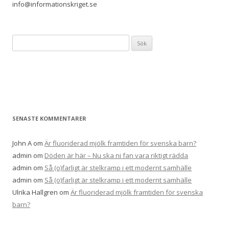
info@informationskriget.se
S
ö
k
e
f
t
e
SENASTE KOMMENTARER
r
:
John A
om
Är fluoriderad mjölk framtiden för svenska barn?
admin
om
Döden är här – Nu ska ni fan vara riktigt rädda
admin
om
Så (o)farligt är stelkramp i ett modernt samhälle
admin
om
Så (o)farligt är stelkramp i ett modernt samhälle
Ulrika Hallgren
om
Är fluoriderad mjölk framtiden för svenska
barn?