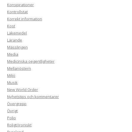
Konspirationer
Kontrollstat
Korrekt information
Kost
Läkemedel
Lärande
Mässlingen
Media
Medicinska oegentligheter
Mellanöstern
Miljö
Musik
New World Order
Nyhetstips och kommentarer
Övergrepp
Övrigt
Polio
Roligt/ironiskt