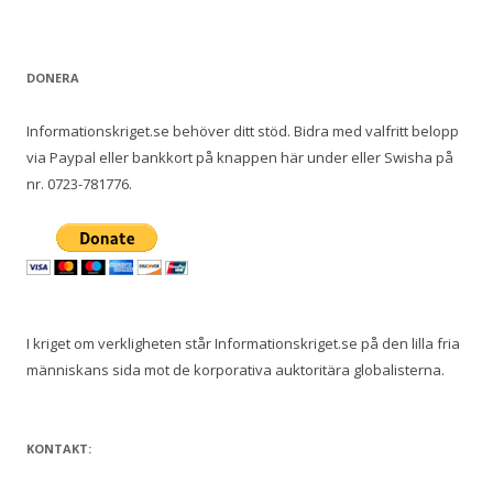
e
f
t
DONERA
e
r
Informationskriget.se behöver ditt stöd. Bidra med valfritt belopp
:
via Paypal eller bankkort på knappen här under eller Swisha på
nr. 0723-781776.
I kriget om verkligheten står Informationskriget.se på den lilla fria
människans sida mot de korporativa auktoritära globalisterna.
KONTAKT: