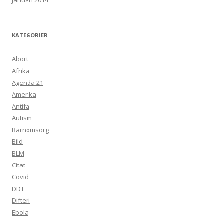
januari 2014
KATEGORIER
Abort
Afrika
Agenda 21
Amerika
Antifa
Autism
Barnomsorg
Bild
BLM
Citat
Covid
DDT
Difteri
Ebola