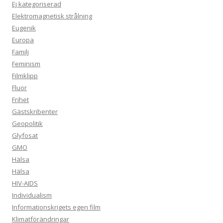
Ej kategoriserad
Elektromagnetisk strålning
Eugenik
Europa
Familj
Feminism
Filmklipp
Fluor
Frihet
Gästskribenter
Geopolitik
Glyfosat
GMO
Hälsa
Hälsa
HIV-AIDS
Individualism
Informationskrigets egen film
Klimatförändringar