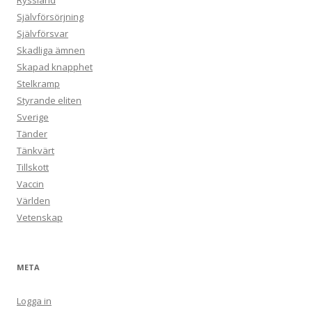
Ryssland
Självförsörjning
Självförsvar
Skadliga ämnen
Skapad knapphet
Stelkramp
Styrande eliten
Sverige
Tänder
Tänkvärt
Tillskott
Vaccin
Världen
Vetenskap
META
Logga in