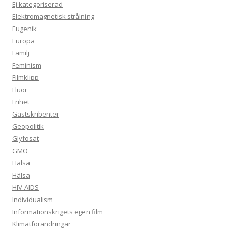
Ej kategoriserad
Elektromagnetisk strålning
Eugenik
Europa
Familj
Feminism
Filmklipp
Fluor
Frihet
Gästskribenter
Geopolitik
Glyfosat
GMO
Hälsa
Hälsa
HIV-AIDS
Individualism
Informationskrigets egen film
Klimatförändringar