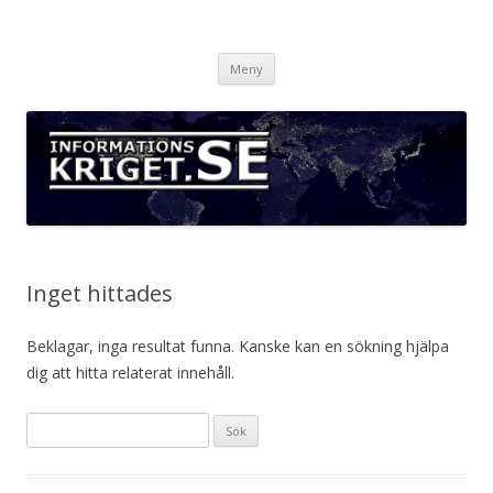
Informationskriget.se
Hoppa
Meny
till
innehåll
Inget hittades
Beklagar, inga resultat funna. Kanske kan en sökning hjälpa
dig att hitta relaterat innehåll.
Sök
efter: