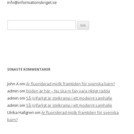
info@informationskriget.se
Sök
efter:
SENASTE KOMMENTARER
John A
om
Är fluoriderad mjölk framtiden för svenska barn?
admin
om
Döden är här – Nu ska ni fan vara riktigt rädda
admin
om
Så (o)farligt är stelkramp i ett modernt samhälle
admin
om
Så (o)farligt är stelkramp i ett modernt samhälle
Ulrika Hallgren
om
Är fluoriderad mjölk framtiden för svenska
barn?