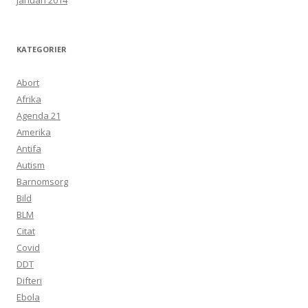
januari 2014
KATEGORIER
Abort
Afrika
Agenda 21
Amerika
Antifa
Autism
Barnomsorg
Bild
BLM
Citat
Covid
DDT
Difteri
Ebola