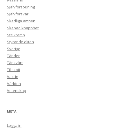
Ryssland
Självförsörjning
Självförsvar
Skadliga ämnen
Skapad knapphet
Stelkramp
Styrande eliten
Sverige
Tänder
Tänkvärt
Tillskott
Vaccin
Världen
Vetenskap
META
Logga in