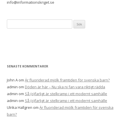
info@informationskriget.se
Sök
efter:
SENASTE KOMMENTARER
John A
om
Är fluoriderad mjölk framtiden för svenska barn?
admin
om
Döden är här – Nu ska ni fan vara riktigt rädda
admin
om
Så (o)farligt är stelkramp i ett modernt samhälle
admin
om
Så (o)farligt är stelkramp i ett modernt samhälle
Ulrika Hallgren
om
Är fluoriderad mjölk framtiden för svenska
barn?