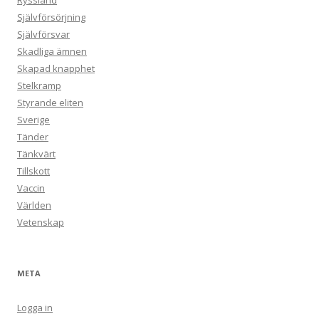
Ryssland
Självförsörjning
Självförsvar
Skadliga ämnen
Skapad knapphet
Stelkramp
Styrande eliten
Sverige
Tänder
Tänkvärt
Tillskott
Vaccin
Världen
Vetenskap
META
Logga in