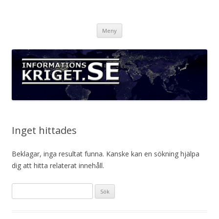
Informationskriget.se
Hoppa
Meny
till
innehåll
Inget hittades
Beklagar, inga resultat funna. Kanske kan en sökning hjälpa
dig att hitta relaterat innehåll.
Sök
efter: