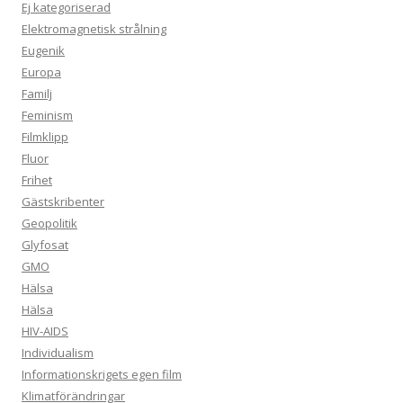
Ej kategoriserad
Elektromagnetisk strålning
Eugenik
Europa
Familj
Feminism
Filmklipp
Fluor
Frihet
Gästskribenter
Geopolitik
Glyfosat
GMO
Hälsa
Hälsa
HIV-AIDS
Individualism
Informationskrigets egen film
Klimatförändringar