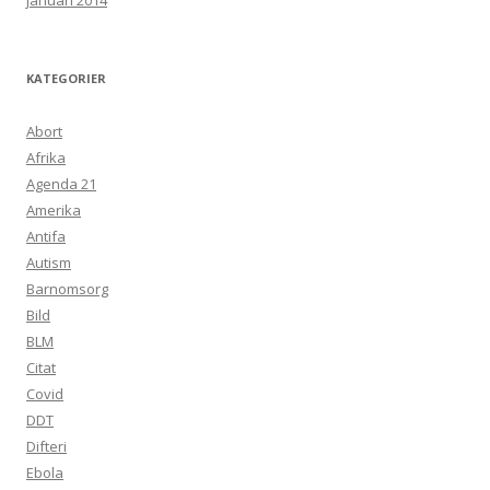
januari 2014
KATEGORIER
Abort
Afrika
Agenda 21
Amerika
Antifa
Autism
Barnomsorg
Bild
BLM
Citat
Covid
DDT
Difteri
Ebola