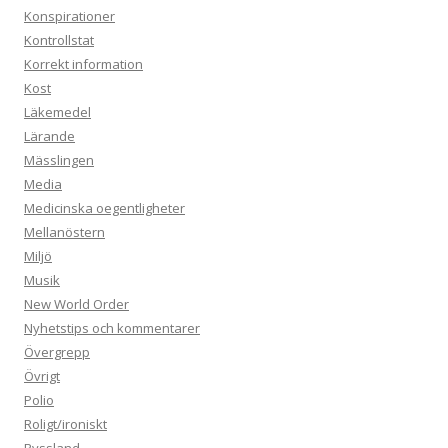
Konspirationer
Kontrollstat
Korrekt information
Kost
Läkemedel
Lärande
Mässlingen
Media
Medicinska oegentligheter
Mellanöstern
Miljö
Musik
New World Order
Nyhetstips och kommentarer
Övergrepp
Övrigt
Polio
Roligt/ironiskt