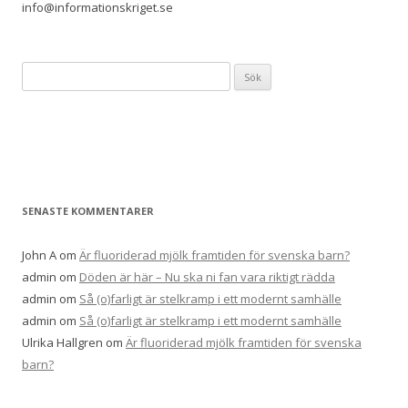
info@informationskriget.se
Sök
efter:
SENASTE KOMMENTARER
John A
om
Är fluoriderad mjölk framtiden för svenska barn?
admin
om
Döden är här – Nu ska ni fan vara riktigt rädda
admin
om
Så (o)farligt är stelkramp i ett modernt samhälle
admin
om
Så (o)farligt är stelkramp i ett modernt samhälle
Ulrika Hallgren
om
Är fluoriderad mjölk framtiden för svenska
barn?