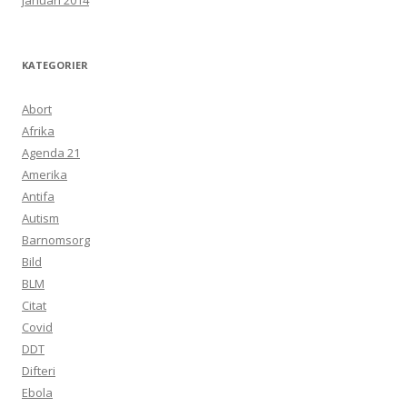
januari 2014
KATEGORIER
Abort
Afrika
Agenda 21
Amerika
Antifa
Autism
Barnomsorg
Bild
BLM
Citat
Covid
DDT
Difteri
Ebola