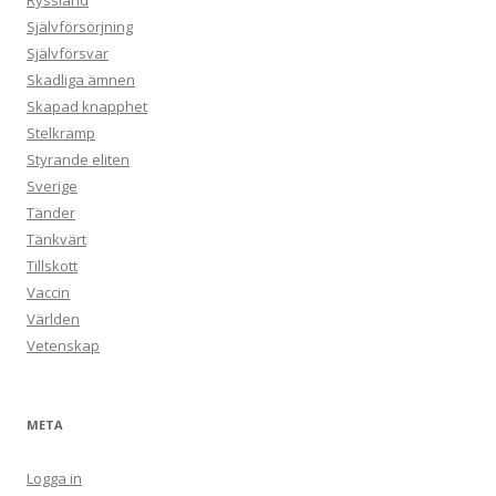
Ryssland
Självförsörjning
Självförsvar
Skadliga ämnen
Skapad knapphet
Stelkramp
Styrande eliten
Sverige
Tänder
Tänkvärt
Tillskott
Vaccin
Världen
Vetenskap
META
Logga in