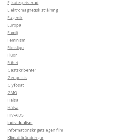
Ej kategoriserad
Elektromagnetisk strålning
Eugenik
Europa
Familj
Feminism
Filmklipp
Fluor
Frihet
Gästskribenter
Geopolitik
Glyfosat
GMO
Hälsa
Hälsa
HIV-AIDS
Individualism
Informationskrigets egen film
Klimatförändringar