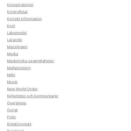
Konspirationer
Kontrollstat
Korrekt information
Kost
Läkemedel
Lärande
Mässlingen
Media
Medicinska oegentligheter
Mellanöstern
Miljö
Musik
New World Order
Nyhetstips och kommentarer
Övergrepp
Övrigt
Polio
Roligt/ironiskt