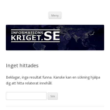
Informationskriget.se
Hoppa
Meny
till
innehåll
Inget hittades
Beklagar, inga resultat funna. Kanske kan en sökning hjälpa
dig att hitta relaterat innehåll.
Sök
efter: