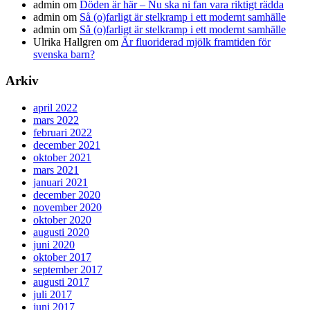
admin
om
Döden är här – Nu ska ni fan vara riktigt rädda
admin
om
Så (o)farligt är stelkramp i ett modernt samhälle
admin
om
Så (o)farligt är stelkramp i ett modernt samhälle
Ulrika Hallgren
om
Är fluoriderad mjölk framtiden för
svenska barn?
Arkiv
april 2022
mars 2022
februari 2022
december 2021
oktober 2021
mars 2021
januari 2021
december 2020
november 2020
oktober 2020
augusti 2020
juni 2020
oktober 2017
september 2017
augusti 2017
juli 2017
juni 2017