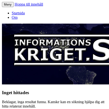
Hoppa till innehåll
Meny
Informationskriget.se
Startsida
Om
Inget hittades
Beklagar, inga resultat funna. Kanske kan en sökning hjälpa dig att
hitta relaterat innehåll.