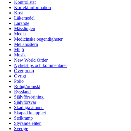
Kontrollstat
Korrekt information
Kost
Läkemedel
Lärande
Mässlingen
Media
Medicinska oegentligheter
Mellanöstern
Miljö
Musik
New World Order
Nyhetstips och kommentarer
Övergrepp
Övrigt
Polio
Roligt/ironiskt
Ryssland
Självförsörjning
Självförsvar
Skadliga ämnen
Skapad knapphet
Stelkramp
Styrande eliten
Sverige