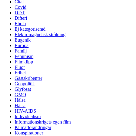
Citat
Covid
DDT
Difteri
Ebola
Ej kategoriserad
Elektromagnetisk strålning
Eugenik
Europa
Familj
Feminism
Filmklipp
Fluor
Frihet
Gästskribenter
Geopolitik
Glyfosat
GMO
Hälsa
Hälsa
HIV-AIDS
Individualism
Informationskrigets egen film
Klimatförändringar
Konspirationer