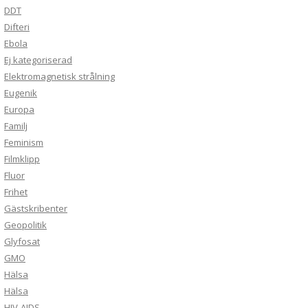
DDT
Difteri
Ebola
Ej kategoriserad
Elektromagnetisk strålning
Eugenik
Europa
Familj
Feminism
Filmklipp
Fluor
Frihet
Gästskribenter
Geopolitik
Glyfosat
GMO
Hälsa
Hälsa
HIV-AIDS