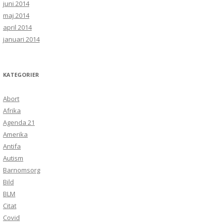
juni 2014
maj 2014
april 2014
januari 2014
KATEGORIER
Abort
Afrika
Agenda 21
Amerika
Antifa
Autism
Barnomsorg
Bild
BLM
Citat
Covid