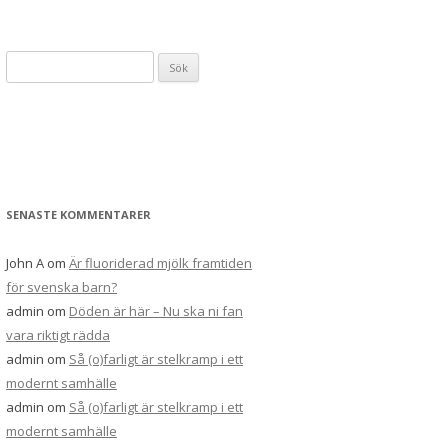
S
ö
k
e
f
t
e
SENASTE KOMMENTARER
r
:
John A
om
Är fluoriderad mjölk framtiden
för svenska barn?
admin
om
Döden är här – Nu ska ni fan
vara riktigt rädda
admin
om
Så (o)farligt är stelkramp i ett
modernt samhälle
admin
om
Så (o)farligt är stelkramp i ett
modernt samhälle