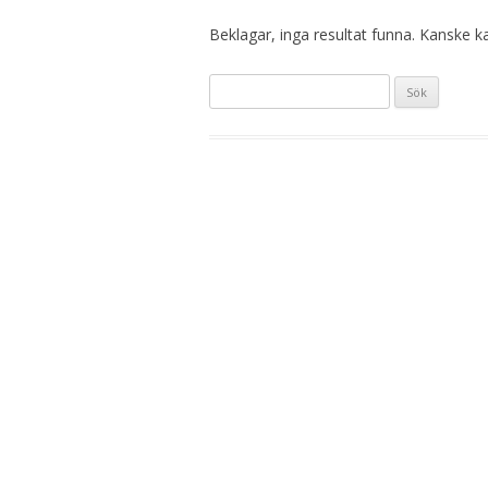
Beklagar, inga resultat funna. Kanske kan
S
ö
k
e
f
t
e
r
: