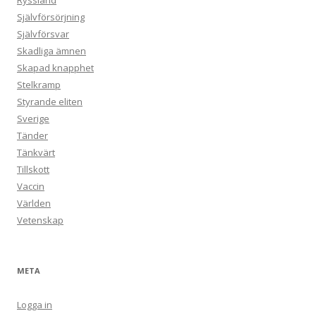
Ryssland
Självförsörjning
Självförsvar
Skadliga ämnen
Skapad knapphet
Stelkramp
Styrande eliten
Sverige
Tänder
Tänkvärt
Tillskott
Vaccin
Världen
Vetenskap
META
Logga in