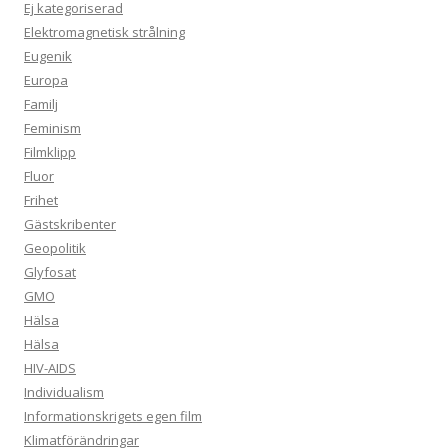
Ej kategoriserad
Elektromagnetisk strålning
Eugenik
Europa
Familj
Feminism
Filmklipp
Fluor
Frihet
Gästskribenter
Geopolitik
Glyfosat
GMO
Hälsa
Hälsa
HIV-AIDS
Individualism
Informationskrigets egen film
Klimatförändringar