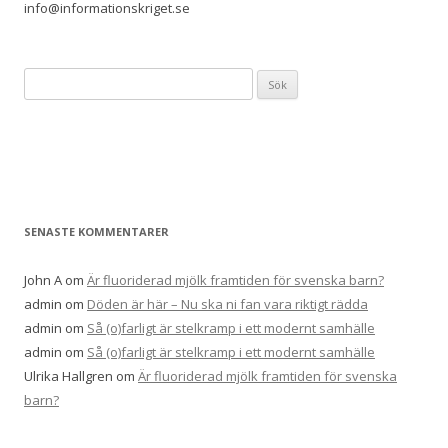
info@informationskriget.se
Sök
efter:
SENASTE KOMMENTARER
John A
om
Är fluoriderad mjölk framtiden för svenska barn?
admin
om
Döden är här – Nu ska ni fan vara riktigt rädda
admin
om
Så (o)farligt är stelkramp i ett modernt samhälle
admin
om
Så (o)farligt är stelkramp i ett modernt samhälle
Ulrika Hallgren
om
Är fluoriderad mjölk framtiden för svenska
barn?