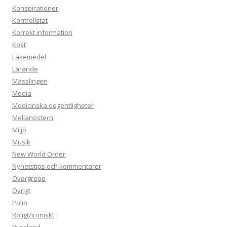
Konspirationer
Kontrollstat
Korrekt information
Kost
Läkemedel
Lärande
Mässlingen
Media
Medicinska oegentligheter
Mellanöstern
Miljö
Musik
New World Order
Nyhetstips och kommentarer
Övergrepp
Övrigt
Polio
Roligt/ironiskt