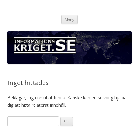
Informationskriget.se
Hoppa
Meny
till
innehåll
Inget hittades
Beklagar, inga resultat funna. Kanske kan en sökning hjälpa
dig att hitta relaterat innehåll.
Sök
efter: