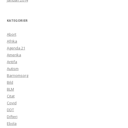
januari 2014
KATEGORIER
Abort
Afrika
Agenda 21
Amerika
Antifa
Autism
Barnomsorg
Bild
BLM
Citat
Covid
DDT
Difteri
Ebola