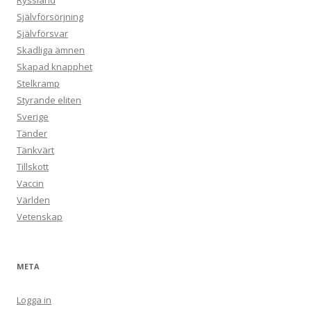
Ryssland
Självförsörjning
Självförsvar
Skadliga ämnen
Skapad knapphet
Stelkramp
Styrande eliten
Sverige
Tänder
Tänkvärt
Tillskott
Vaccin
Världen
Vetenskap
META
Logga in