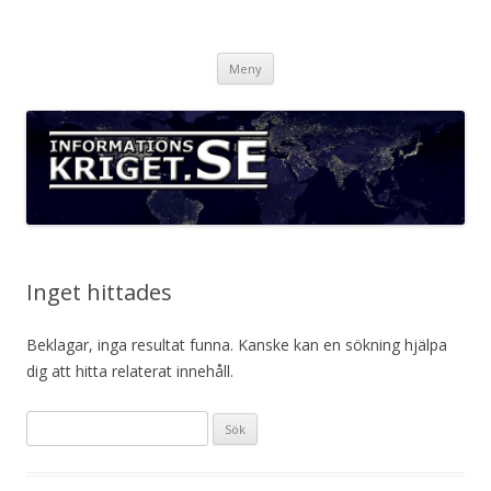
Informationskriget.se
Hoppa
Meny
till
innehåll
Inget hittades
Beklagar, inga resultat funna. Kanske kan en sökning hjälpa
dig att hitta relaterat innehåll.
Sök
efter: