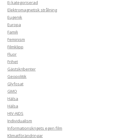
Ej kategoriserad
Elektromagnetisk strålning
Eugenik
Europa
Familj
Feminism
Filmklipp
Fluor
Frihet
Gästskribenter
Geopolitik
Glyfosat
GMO
Hälsa
Hälsa
HIV-AIDS
Individualism
Informationskrigets egen film
Klimatförändringar