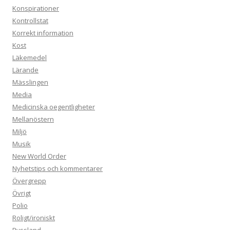
Konspirationer
Kontrollstat
Korrekt information
Kost
Läkemedel
Lärande
Mässlingen
Media
Medicinska oegentligheter
Mellanöstern
Miljö
Musik
New World Order
Nyhetstips och kommentarer
Övergrepp
Övrigt
Polio
Roligt/ironiskt