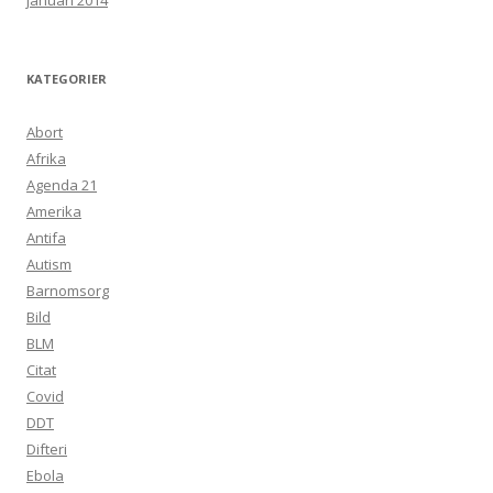
januari 2014
KATEGORIER
Abort
Afrika
Agenda 21
Amerika
Antifa
Autism
Barnomsorg
Bild
BLM
Citat
Covid
DDT
Difteri
Ebola