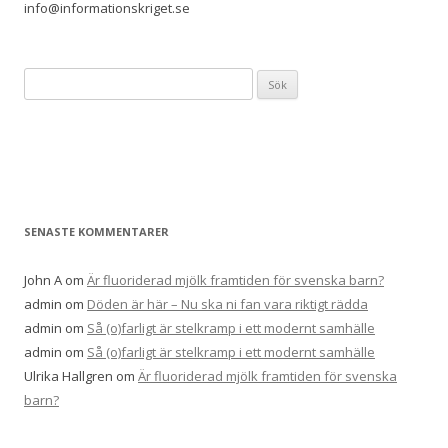
info@informationskriget.se
Sök
efter:
SENASTE KOMMENTARER
John A
om
Är fluoriderad mjölk framtiden för svenska barn?
admin
om
Döden är här – Nu ska ni fan vara riktigt rädda
admin
om
Så (o)farligt är stelkramp i ett modernt samhälle
admin
om
Så (o)farligt är stelkramp i ett modernt samhälle
Ulrika Hallgren
om
Är fluoriderad mjölk framtiden för svenska
barn?