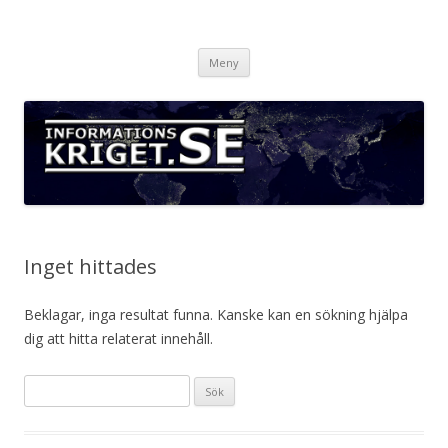
Informationskriget.se
Hoppa
Meny
till
innehåll
Inget hittades
Beklagar, inga resultat funna. Kanske kan en sökning hjälpa
dig att hitta relaterat innehåll.
Sök
efter: