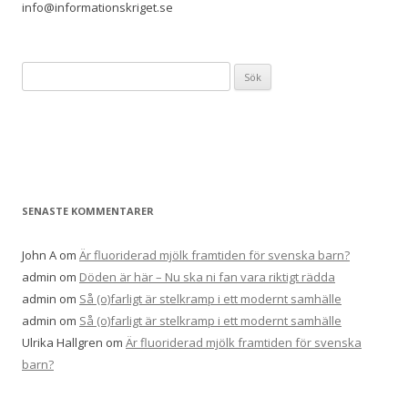
info@informationskriget.se
Sök
efter:
SENASTE KOMMENTARER
John A
om
Är fluoriderad mjölk framtiden för svenska barn?
admin
om
Döden är här – Nu ska ni fan vara riktigt rädda
admin
om
Så (o)farligt är stelkramp i ett modernt samhälle
admin
om
Så (o)farligt är stelkramp i ett modernt samhälle
Ulrika Hallgren
om
Är fluoriderad mjölk framtiden för svenska
barn?