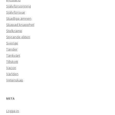
Ryssland
Självförsörjning
Självförsvar
Skadliga ämnen
Skapad knapphet
Stelkramp
Styrande eliten
Sverige
Tänder
Tänkvärt
Tillskott
Vaccin
Världen
Vetenskap
META
Logga in