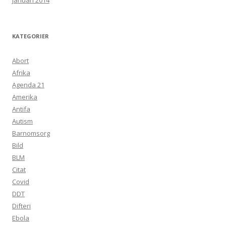
januari 2014
KATEGORIER
Abort
Afrika
Agenda 21
Amerika
Antifa
Autism
Barnomsorg
Bild
BLM
Citat
Covid
DDT
Difteri
Ebola