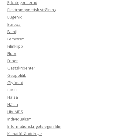
Ej kategoriserad
Elektromagnetisk strålning
Eugenik
Europa
Familj
Feminism
Filmklipp
Fluor
Frihet
Gästskribenter
Geopolitik
Glyfosat
GMO
Hälsa
Hälsa
HIV-AIDS
Individualism
Informationskrigets egen film
Klimatförändringar