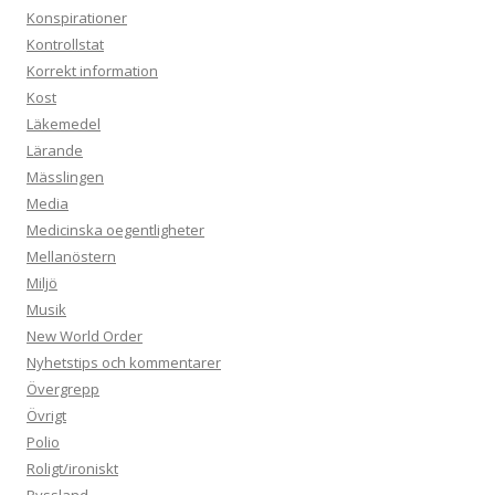
Konspirationer
Kontrollstat
Korrekt information
Kost
Läkemedel
Lärande
Mässlingen
Media
Medicinska oegentligheter
Mellanöstern
Miljö
Musik
New World Order
Nyhetstips och kommentarer
Övergrepp
Övrigt
Polio
Roligt/ironiskt