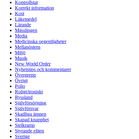
Kontrollstat
Korrekt information
Kost
Läkemedel
Lärande
Mässlingen
Media
Medicinska oegentligheter
Mellanöstern
Miljö
Musik
New World Order
Nyhetstips och kommentarer
Övergrepp
Övrigt
Polio
Roligt/ironiskt
Ryssland
Självförsörjning
Självförsvar
Skadliga ämnen
Skapad knapphet
Stelkramp
Styrande eliten
Sverige