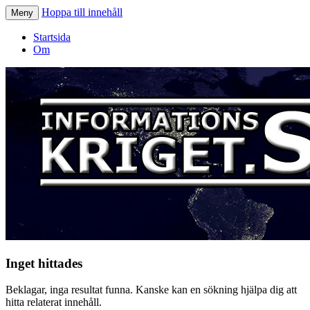
Hoppa till innehåll
Meny
Informationskriget.se
Startsida
Om
Inget hittades
Beklagar, inga resultat funna. Kanske kan en sökning hjälpa dig att
hitta relaterat innehåll.