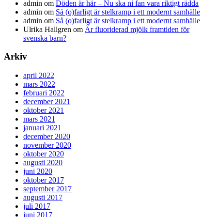
admin
om
Döden är här – Nu ska ni fan vara riktigt rädda
admin
om
Så (o)farligt är stelkramp i ett modernt samhälle
admin
om
Så (o)farligt är stelkramp i ett modernt samhälle
Ulrika Hallgren
om
Är fluoriderad mjölk framtiden för
svenska barn?
Arkiv
april 2022
mars 2022
februari 2022
december 2021
oktober 2021
mars 2021
januari 2021
december 2020
november 2020
oktober 2020
augusti 2020
juni 2020
oktober 2017
september 2017
augusti 2017
juli 2017
juni 2017