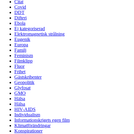
Citat
Covid
DDT
Difteri
Ebola
Ej kategoriserad
Elektromagnetisk strålning
Eugenik
Europa
Familj
Feminism
Filmklipp
Fluor
Frihet
Gästskribenter
Geopolitik
Glyfosat
GMO
Hälsa
Hälsa
HIV-AIDS
Individualism
Informationskrigets egen film
Klimatförändringar
Konspirationer