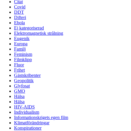
Citat
Covid
DDT
Difteri
Ebola
Ej kategoriserad
Elektromagnetisk strålning
Eugenik
Europa
Familj
Feminism
Filmklipp
Fluor
Frihet
Gästskribenter
Geopolitik
Glyfosat
GMO
Hälsa
Hälsa
HIV-AIDS
Individualism
Informationskrigets egen film
Klimatförändringar
Konspirationer