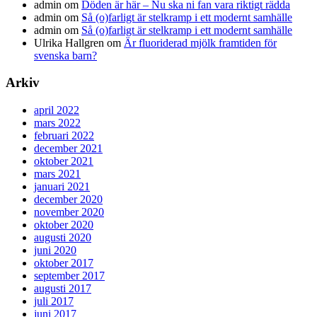
admin
om
Döden är här – Nu ska ni fan vara riktigt rädda
admin
om
Så (o)farligt är stelkramp i ett modernt samhälle
admin
om
Så (o)farligt är stelkramp i ett modernt samhälle
Ulrika Hallgren
om
Är fluoriderad mjölk framtiden för
svenska barn?
Arkiv
april 2022
mars 2022
februari 2022
december 2021
oktober 2021
mars 2021
januari 2021
december 2020
november 2020
oktober 2020
augusti 2020
juni 2020
oktober 2017
september 2017
augusti 2017
juli 2017
juni 2017