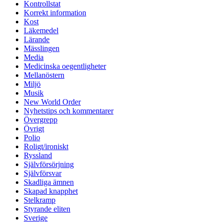
Kontrollstat
Korrekt information
Kost
Läkemedel
Lärande
Mässlingen
Media
Medicinska oegentligheter
Mellanöstern
Miljö
Musik
New World Order
Nyhetstips och kommentarer
Övergrepp
Övrigt
Polio
Roligt/ironiskt
Ryssland
Självförsörjning
Självförsvar
Skadliga ämnen
Skapad knapphet
Stelkramp
Styrande eliten
Sverige