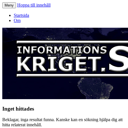
Hoppa till innehåll
Meny
Informationskriget.se
Startsida
Om
Inget hittades
Beklagar, inga resultat funna. Kanske kan en sökning hjälpa dig att
hitta relaterat innehåll.