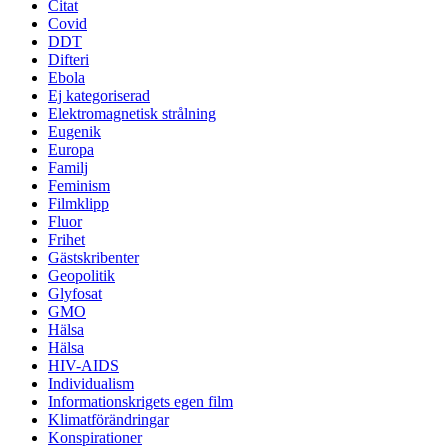
Citat
Covid
DDT
Difteri
Ebola
Ej kategoriserad
Elektromagnetisk strålning
Eugenik
Europa
Familj
Feminism
Filmklipp
Fluor
Frihet
Gästskribenter
Geopolitik
Glyfosat
GMO
Hälsa
Hälsa
HIV-AIDS
Individualism
Informationskrigets egen film
Klimatförändringar
Konspirationer