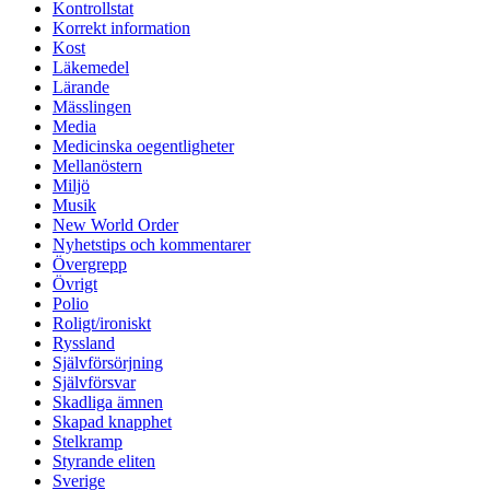
Kontrollstat
Korrekt information
Kost
Läkemedel
Lärande
Mässlingen
Media
Medicinska oegentligheter
Mellanöstern
Miljö
Musik
New World Order
Nyhetstips och kommentarer
Övergrepp
Övrigt
Polio
Roligt/ironiskt
Ryssland
Självförsörjning
Självförsvar
Skadliga ämnen
Skapad knapphet
Stelkramp
Styrande eliten
Sverige