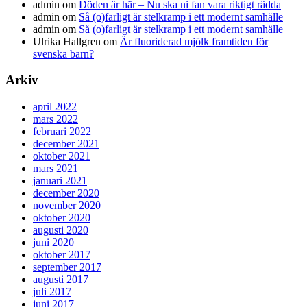
admin
om
Döden är här – Nu ska ni fan vara riktigt rädda
admin
om
Så (o)farligt är stelkramp i ett modernt samhälle
admin
om
Så (o)farligt är stelkramp i ett modernt samhälle
Ulrika Hallgren
om
Är fluoriderad mjölk framtiden för
svenska barn?
Arkiv
april 2022
mars 2022
februari 2022
december 2021
oktober 2021
mars 2021
januari 2021
december 2020
november 2020
oktober 2020
augusti 2020
juni 2020
oktober 2017
september 2017
augusti 2017
juli 2017
juni 2017