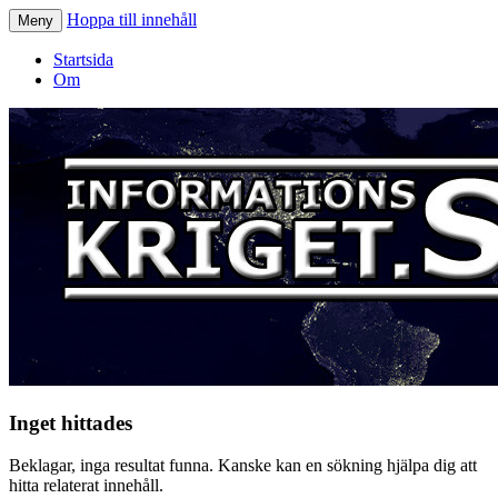
Hoppa till innehåll
Meny
Informationskriget.se
Startsida
Om
Inget hittades
Beklagar, inga resultat funna. Kanske kan en sökning hjälpa dig att
hitta relaterat innehåll.