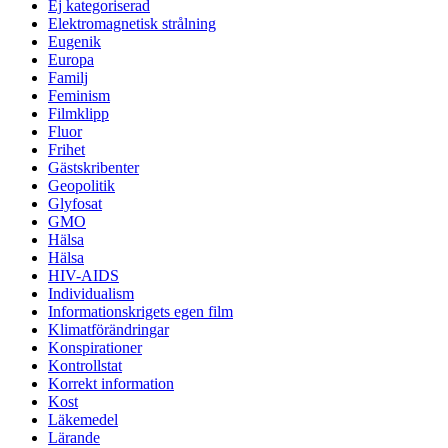
Ej kategoriserad
Elektromagnetisk strålning
Eugenik
Europa
Familj
Feminism
Filmklipp
Fluor
Frihet
Gästskribenter
Geopolitik
Glyfosat
GMO
Hälsa
Hälsa
HIV-AIDS
Individualism
Informationskrigets egen film
Klimatförändringar
Konspirationer
Kontrollstat
Korrekt information
Kost
Läkemedel
Lärande