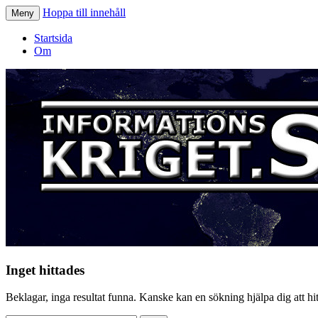
Hoppa till innehåll
Meny
Informationskriget.se
Startsida
Om
Inget hittades
Beklagar, inga resultat funna. Kanske kan en sökning hjälpa dig att hitt