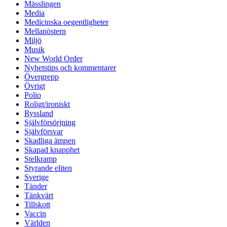
Mässlingen
Media
Medicinska oegentligheter
Mellanöstern
Miljö
Musik
New World Order
Nyhetstips och kommentarer
Övergrepp
Övrigt
Polio
Roligt/ironiskt
Ryssland
Självförsörjning
Självförsvar
Skadliga ämnen
Skapad knapphet
Stelkramp
Styrande eliten
Sverige
Tänder
Tänkvärt
Tillskott
Vaccin
Världen