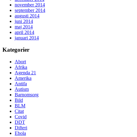
november 2014
september 2014
augusti 2014
juni 2014
maj 2014
april 2014
januari 2014
Kategorier
Abort
Afrika
Agenda 21
Amerika
Antifa
Autism
Barnomsorg
Bild
BLM
Citat
Covid
DDT
Difteri
Ebola