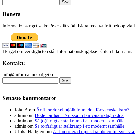
Sök
efter:
Donera
Informationskriget.se behöver ditt stöd. Bidra med valfritt belopp vi
I kriget om verkligheten står Informationskriget.se på den lilla fria m
Kontakt:
info@informationskriget.se
Sök
efter:
Senaste kommentarer
John A
om
Är fluoriderad mjölk framtiden för svenska barn?
admin
om
Döden är här – Nu ska ni fan vara riktigt rädda
admin
om
Så (o)farligt är stelkramp i ett modernt samhälle
admin
om
Så (o)farligt är stelkramp i ett modernt samhälle
Ulrika Hallgren
om
Är fluoriderad mjölk framtiden för svenska