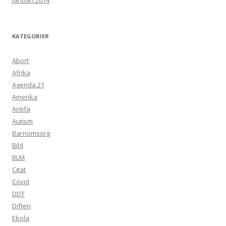
januari 2014
KATEGORIER
Abort
Afrika
Agenda 21
Amerika
Antifa
Autism
Barnomsorg
Bild
BLM
Citat
Covid
DDT
Difteri
Ebola