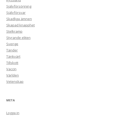
Ryssland
Självförsörjning
Självförsvar
Skadliga ämnen
Skapad knapphet
Stelkramp
Styrande eliten
Sverige
Tänder
Tänkvärt
Tillskott
Vaccin
Världen
Vetenskap
META
Logga in