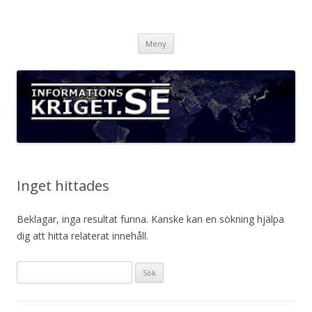
Informationskriget.se
Hoppa
Meny
till
innehåll
Inget hittades
Beklagar, inga resultat funna. Kanske kan en sökning hjälpa
dig att hitta relaterat innehåll.
Sök
efter: