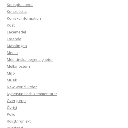
Konspirationer
Kontrollstat
Korrekt information
Kost
Läkemedel
Lärande
Mässlingen
Media
Medicinska oegentligheter
Mellanöstern
Miljö
Musik
New World Order
Nyhetstips och kommentarer
Övergrepp
Övrigt
Polio
Roligt/ironiskt