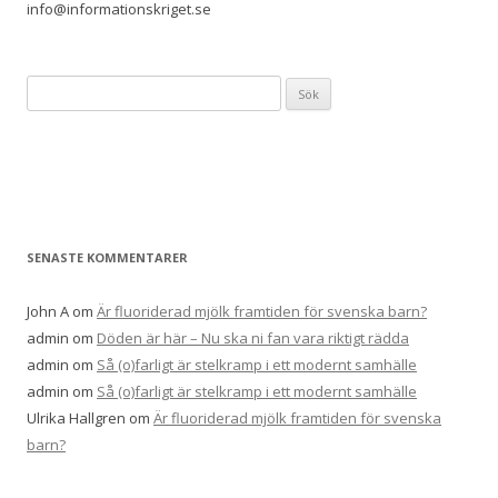
info@informationskriget.se
Sök
efter:
SENASTE KOMMENTARER
John A
om
Är fluoriderad mjölk framtiden för svenska barn?
admin
om
Döden är här – Nu ska ni fan vara riktigt rädda
admin
om
Så (o)farligt är stelkramp i ett modernt samhälle
admin
om
Så (o)farligt är stelkramp i ett modernt samhälle
Ulrika Hallgren
om
Är fluoriderad mjölk framtiden för svenska
barn?