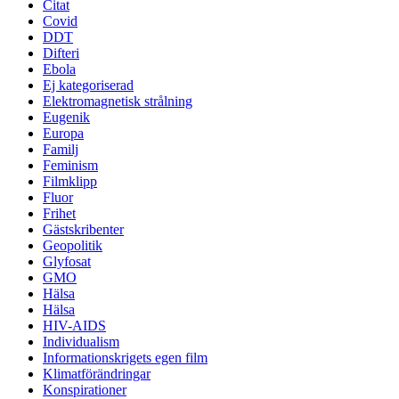
Citat
Covid
DDT
Difteri
Ebola
Ej kategoriserad
Elektromagnetisk strålning
Eugenik
Europa
Familj
Feminism
Filmklipp
Fluor
Frihet
Gästskribenter
Geopolitik
Glyfosat
GMO
Hälsa
Hälsa
HIV-AIDS
Individualism
Informationskrigets egen film
Klimatförändringar
Konspirationer