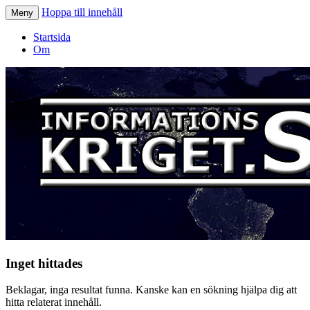
Hoppa till innehåll
Meny
Informationskriget.se
Startsida
Om
Inget hittades
Beklagar, inga resultat funna. Kanske kan en sökning hjälpa dig att
hitta relaterat innehåll.