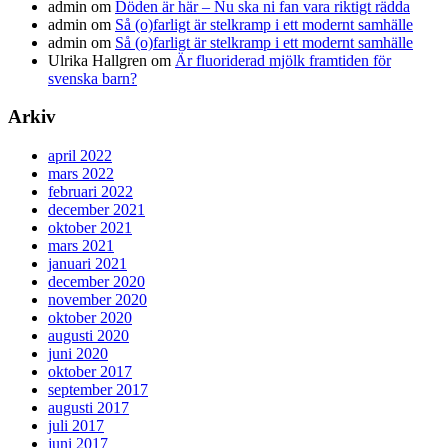
admin
om
Döden är här – Nu ska ni fan vara riktigt rädda
admin
om
Så (o)farligt är stelkramp i ett modernt samhälle
admin
om
Så (o)farligt är stelkramp i ett modernt samhälle
Ulrika Hallgren
om
Är fluoriderad mjölk framtiden för
svenska barn?
Arkiv
april 2022
mars 2022
februari 2022
december 2021
oktober 2021
mars 2021
januari 2021
december 2020
november 2020
oktober 2020
augusti 2020
juni 2020
oktober 2017
september 2017
augusti 2017
juli 2017
juni 2017