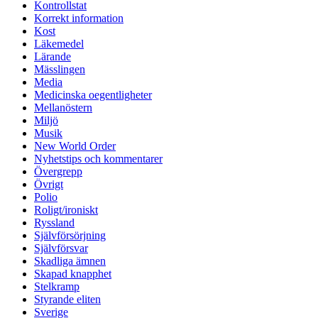
Kontrollstat
Korrekt information
Kost
Läkemedel
Lärande
Mässlingen
Media
Medicinska oegentligheter
Mellanöstern
Miljö
Musik
New World Order
Nyhetstips och kommentarer
Övergrepp
Övrigt
Polio
Roligt/ironiskt
Ryssland
Självförsörjning
Självförsvar
Skadliga ämnen
Skapad knapphet
Stelkramp
Styrande eliten
Sverige