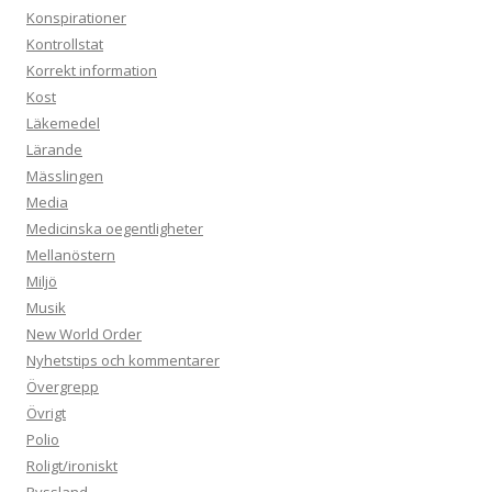
Konspirationer
Kontrollstat
Korrekt information
Kost
Läkemedel
Lärande
Mässlingen
Media
Medicinska oegentligheter
Mellanöstern
Miljö
Musik
New World Order
Nyhetstips och kommentarer
Övergrepp
Övrigt
Polio
Roligt/ironiskt