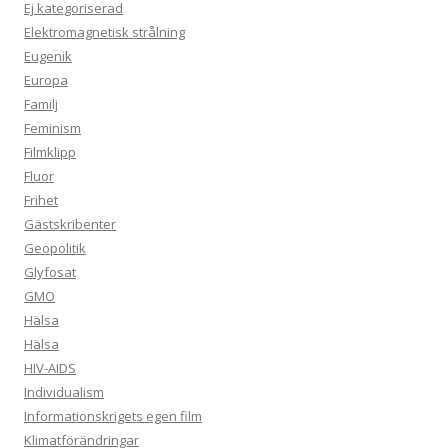
Ej kategoriserad
Elektromagnetisk strålning
Eugenik
Europa
Familj
Feminism
Filmklipp
Fluor
Frihet
Gästskribenter
Geopolitik
Glyfosat
GMO
Hälsa
Hälsa
HIV-AIDS
Individualism
Informationskrigets egen film
Klimatförändringar