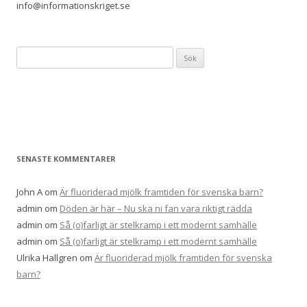
info@informationskriget.se
Sök
efter:
SENASTE KOMMENTARER
John A
om
Är fluoriderad mjölk framtiden för svenska barn?
admin
om
Döden är här – Nu ska ni fan vara riktigt rädda
admin
om
Så (o)farligt är stelkramp i ett modernt samhälle
admin
om
Så (o)farligt är stelkramp i ett modernt samhälle
Ulrika Hallgren
om
Är fluoriderad mjölk framtiden för svenska
barn?