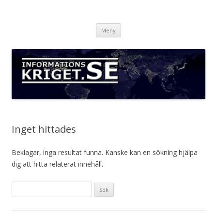
Informationskriget.se
Hoppa
Meny
till
innehåll
Inget hittades
Beklagar, inga resultat funna. Kanske kan en sökning hjälpa
dig att hitta relaterat innehåll.
Sök
efter: