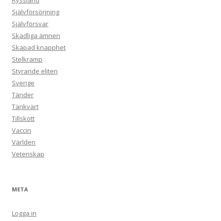
Ryssland
Självförsörjning
Självförsvar
Skadliga ämnen
Skapad knapphet
Stelkramp
Styrande eliten
Sverige
Tänder
Tänkvärt
Tillskott
Vaccin
Världen
Vetenskap
META
Logga in