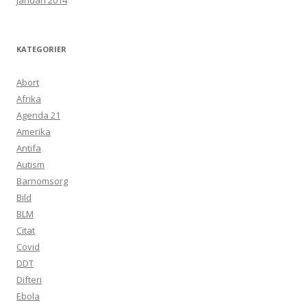
januari 2014
KATEGORIER
Abort
Afrika
Agenda 21
Amerika
Antifa
Autism
Barnomsorg
Bild
BLM
Citat
Covid
DDT
Difteri
Ebola