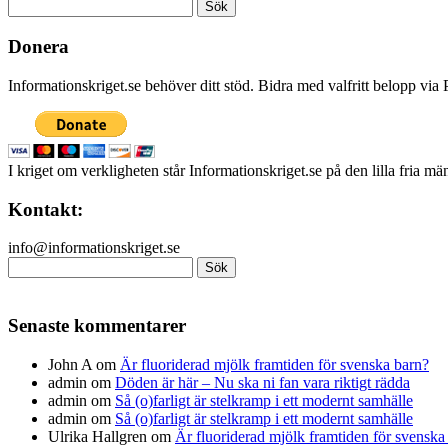
Sök
efter:
Donera
Informationskriget.se behöver ditt stöd. Bidra med valfritt belopp vi
I kriget om verkligheten står Informationskriget.se på den lilla fria m
Kontakt:
info@informationskriget.se
Sök
efter:
Senaste kommentarer
John A
om
Är fluoriderad mjölk framtiden för svenska barn?
admin
om
Döden är här – Nu ska ni fan vara riktigt rädda
admin
om
Så (o)farligt är stelkramp i ett modernt samhälle
admin
om
Så (o)farligt är stelkramp i ett modernt samhälle
Ulrika Hallgren
om
Är fluoriderad mjölk framtiden för svenska