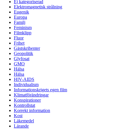
Ej kategoriserad
Elektromagnetisk strålning
Eugenik
Europa
Familj
Feminism
Filmklipp
Fluor
Frihet
Gästskribenter
Geopolitik
Glyfosat
GMO
Hälsa
Hälsa
HIV-AIDS
Individualism
Informationskrigets egen film
Klimatförändringar
Konspirationer
Kontrollstat
Korrekt information
Kost
Läkemedel
Lärande