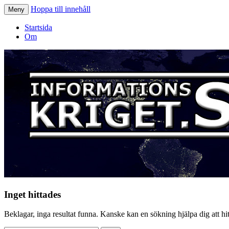
Hoppa till innehåll
Meny
Informationskriget.se
Startsida
Om
Inget hittades
Beklagar, inga resultat funna. Kanske kan en sökning hjälpa dig att hitt