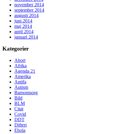
november 2014
september 2014
augusti 2014
juni 2014
maj 2014
april 2014
januari 2014
Kategorier
Abort
Afrika
Agenda 21
Amerika
Antifa
Autism
Barnomsorg
Bild
BLM
Citat
Covid
DDT
Difteri
Ebola