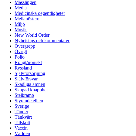
Mässlingen
Media
Medicinska oegentligheter
Mellanöstern
Miljö
Musik
New World Order
Nyhetstips och kommentarer
Övergrepp
Övrigt
Polio
Roligt/ironiskt
Ryssland
Självförsörjning
Självförsvar
Skadliga ämnen
Skapad knapphet
Stelkramp
Styrande eliten
Sverige
Tänder
Tänkvärt
Tillskott
Vaccin
Världen