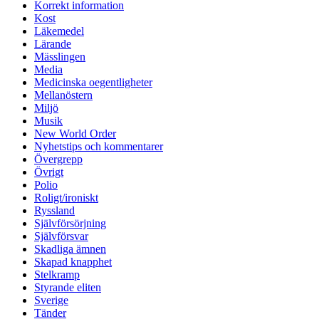
Korrekt information
Kost
Läkemedel
Lärande
Mässlingen
Media
Medicinska oegentligheter
Mellanöstern
Miljö
Musik
New World Order
Nyhetstips och kommentarer
Övergrepp
Övrigt
Polio
Roligt/ironiskt
Ryssland
Självförsörjning
Självförsvar
Skadliga ämnen
Skapad knapphet
Stelkramp
Styrande eliten
Sverige
Tänder