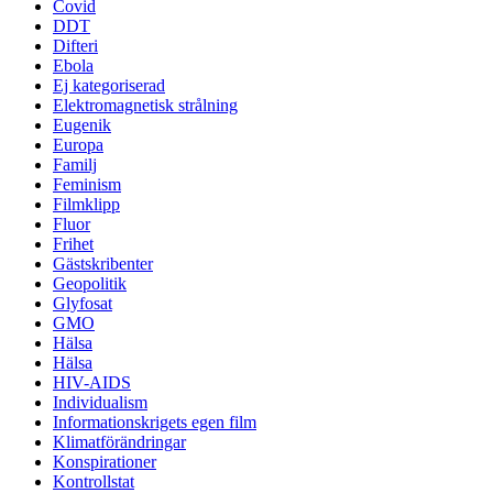
Covid
DDT
Difteri
Ebola
Ej kategoriserad
Elektromagnetisk strålning
Eugenik
Europa
Familj
Feminism
Filmklipp
Fluor
Frihet
Gästskribenter
Geopolitik
Glyfosat
GMO
Hälsa
Hälsa
HIV-AIDS
Individualism
Informationskrigets egen film
Klimatförändringar
Konspirationer
Kontrollstat