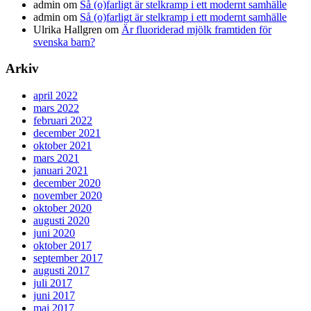
admin
om
Så (o)farligt är stelkramp i ett modernt samhälle
admin
om
Så (o)farligt är stelkramp i ett modernt samhälle
Ulrika Hallgren
om
Är fluoriderad mjölk framtiden för
svenska barn?
Arkiv
april 2022
mars 2022
februari 2022
december 2021
oktober 2021
mars 2021
januari 2021
december 2020
november 2020
oktober 2020
augusti 2020
juni 2020
oktober 2017
september 2017
augusti 2017
juli 2017
juni 2017
maj 2017