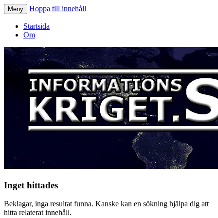
Hoppa till innehåll
Meny
Informationskriget.se
Startsida
Om
Inget hittades
Beklagar, inga resultat funna. Kanske kan en sökning hjälpa dig att
hitta relaterat innehåll.