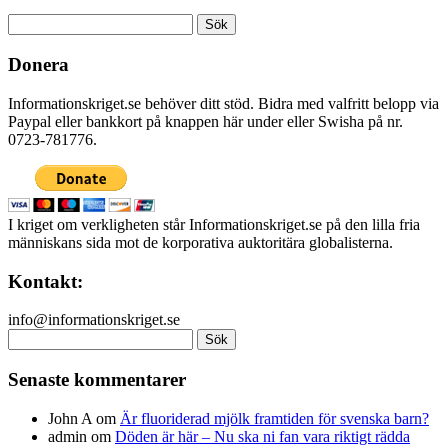
Sök
efter:
Donera
Informationskriget.se behöver ditt stöd. Bidra med valfritt belopp via
Paypal eller bankkort på knappen här under eller Swisha på nr.
0723-781776.
I kriget om verkligheten står Informationskriget.se på den lilla fria
människans sida mot de korporativa auktoritära globalisterna.
Kontakt:
info@informationskriget.se
Sök
efter:
Senaste kommentarer
John A
om
Är fluoriderad mjölk framtiden för svenska barn?
admin
om
Döden är här – Nu ska ni fan vara riktigt rädda