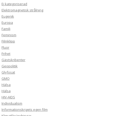
Ej kategoriserad
Elektromagnetisk strålning
Eugenik
Europa
Familj
Feminism
Filmklipp
Fluor
Frihet
Gästskribenter
Geopolitik
Glyfosat
GMO
Hälsa
Hälsa
HIV-AIDS
Individualism
Informationskrigets egen film
Klimatförändringar