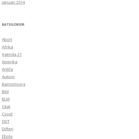
januari 2014
KATEGORIER
Abort
Afrika
Agenda 21
Amerika
Antifa
Autism
Barnomsorg
Bild
BLM
Citat
Covid
DDT
Difteri
Ebola