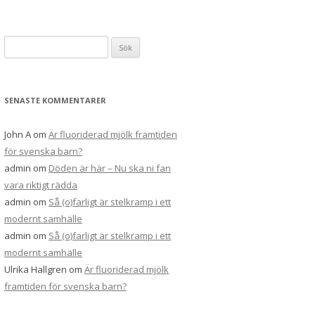
Sök
efter:
SENASTE KOMMENTARER
John A
om
Är fluoriderad mjölk framtiden
för svenska barn?
admin
om
Döden är här – Nu ska ni fan
vara riktigt rädda
admin
om
Så (o)farligt är stelkramp i ett
modernt samhälle
admin
om
Så (o)farligt är stelkramp i ett
modernt samhälle
Ulrika Hallgren
om
Är fluoriderad mjölk
framtiden för svenska barn?