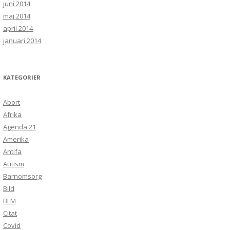
juni 2014
maj 2014
april 2014
januari 2014
KATEGORIER
Abort
Afrika
Agenda 21
Amerika
Antifa
Autism
Barnomsorg
Bild
BLM
Citat
Covid