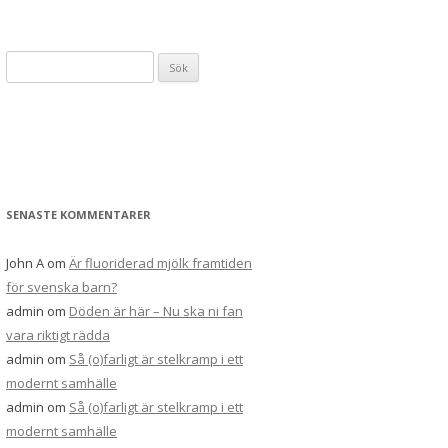
Sök
efter:
SENASTE KOMMENTARER
John A
om
Är fluoriderad mjölk framtiden
för svenska barn?
admin
om
Döden är här – Nu ska ni fan
vara riktigt rädda
admin
om
Så (o)farligt är stelkramp i ett
modernt samhälle
admin
om
Så (o)farligt är stelkramp i ett
modernt samhälle