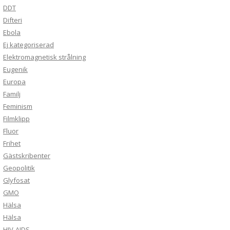
DDT
Difteri
Ebola
Ej kategoriserad
Elektromagnetisk strålning
Eugenik
Europa
Familj
Feminism
Filmklipp
Fluor
Frihet
Gästskribenter
Geopolitik
Glyfosat
GMO
Hälsa
Hälsa
HIV-AIDS