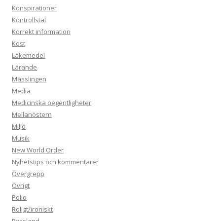
Konspirationer
Kontrollstat
Korrekt information
Kost
Läkemedel
Lärande
Mässlingen
Media
Medicinska oegentligheter
Mellanöstern
Miljö
Musik
New World Order
Nyhetstips och kommentarer
Övergrepp
Övrigt
Polio
Roligt/ironiskt