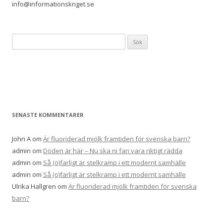
info@informationskriget.se
Sök
efter:
SENASTE KOMMENTARER
John A
om
Är fluoriderad mjölk framtiden för svenska barn?
admin
om
Döden är här – Nu ska ni fan vara riktigt rädda
admin
om
Så (o)farligt är stelkramp i ett modernt samhälle
admin
om
Så (o)farligt är stelkramp i ett modernt samhälle
Ulrika Hallgren
om
Är fluoriderad mjölk framtiden för svenska
barn?