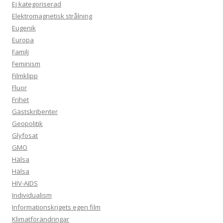
Ej kategoriserad
Elektromagnetisk strålning
Eugenik
Europa
Familj
Feminism
Filmklipp
Fluor
Frihet
Gästskribenter
Geopolitik
Glyfosat
GMO
Hälsa
Hälsa
HIV-AIDS
Individualism
Informationskrigets egen film
Klimatförändringar