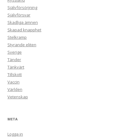
Ryssland
Självförsörjning
Självförsvar
Skadliga ämnen
Skapad knapphet
Stelkramp
Styrande eliten
Sverige
Tänder
Tänkvärt
Tillskott
Vaccin
Världen
Vetenskap
META
Logga in