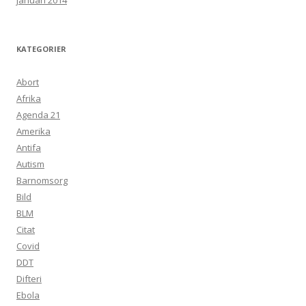
januari 2014
KATEGORIER
Abort
Afrika
Agenda 21
Amerika
Antifa
Autism
Barnomsorg
Bild
BLM
Citat
Covid
DDT
Difteri
Ebola