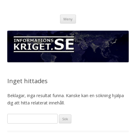
Informationskriget.se
Hoppa
Meny
till
innehåll
Inget hittades
Beklagar, inga resultat funna. Kanske kan en sökning hjälpa
dig att hitta relaterat innehåll.
Sök
efter: