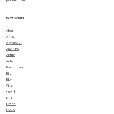
januari 2014
KATEGORIER
Abort
Afrika
Agenda 21
Amerika
Antifa
Autism
Barnomsorg
Bild
BLM
Citat
Covid
DDT
Difteri
Ebola