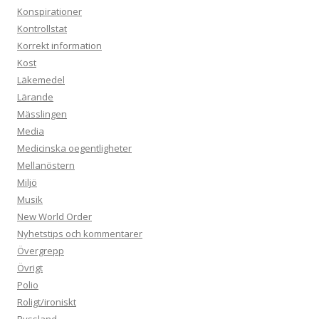
Konspirationer
Kontrollstat
Korrekt information
Kost
Läkemedel
Lärande
Mässlingen
Media
Medicinska oegentligheter
Mellanöstern
Miljö
Musik
New World Order
Nyhetstips och kommentarer
Övergrepp
Övrigt
Polio
Roligt/ironiskt