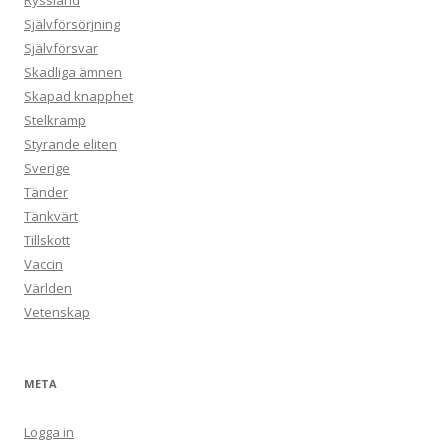
Ryssland
Självförsörjning
Självförsvar
Skadliga ämnen
Skapad knapphet
Stelkramp
Styrande eliten
Sverige
Tänder
Tänkvärt
Tillskott
Vaccin
Världen
Vetenskap
META
Logga in