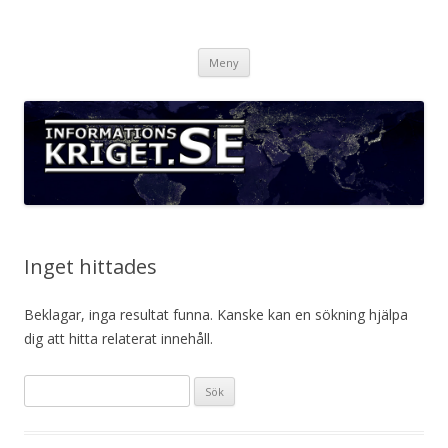
Informationskriget.se
Hoppa
Meny
till
innehåll
Inget hittades
Beklagar, inga resultat funna. Kanske kan en sökning hjälpa
dig att hitta relaterat innehåll.
Sök
efter: