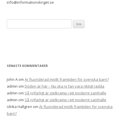
info@informationskriget.se
Sök
efter:
SENASTE KOMMENTARER
John A
om
Är fluoriderad mjölk framtiden för svenska barn?
admin
om
Döden är här – Nu ska ni fan vara riktigt rädda
admin
om
Så (o)farligt är stelkramp i ett modernt samhälle
admin
om
Så (o)farligt är stelkramp i ett modernt samhälle
Ulrika Hallgren
om
Är fluoriderad mjölk framtiden för svenska
barn?