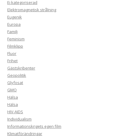
Ej kategoriserad
Elektromagnetisk strålning
Eugenik
Europa
Familj
Feminism
Filmklipp
Fluor
Frihet
Gästskribenter
Geopolitik
Glyfosat
GMO
Hälsa
Hälsa
HIV-AIDS
Individualism
Informationskrigets egen film
Klimatförändringar