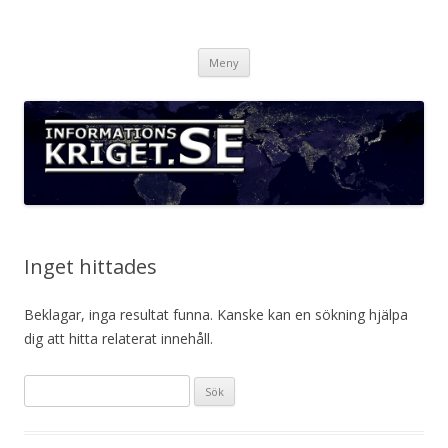
Informationskriget.se
Hoppa
Meny
till
innehåll
Inget hittades
Beklagar, inga resultat funna. Kanske kan en sökning hjälpa
dig att hitta relaterat innehåll.
Sök
efter: