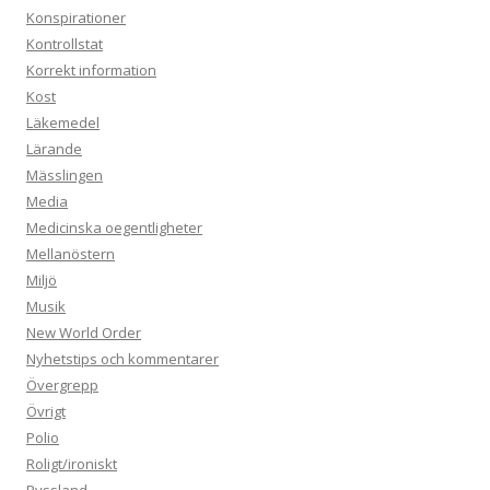
Konspirationer
Kontrollstat
Korrekt information
Kost
Läkemedel
Lärande
Mässlingen
Media
Medicinska oegentligheter
Mellanöstern
Miljö
Musik
New World Order
Nyhetstips och kommentarer
Övergrepp
Övrigt
Polio
Roligt/ironiskt