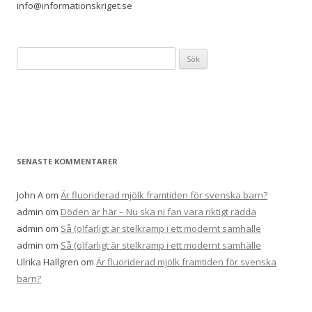
info@informationskriget.se
Sök
efter:
SENASTE KOMMENTARER
John A
om
Är fluoriderad mjölk framtiden för svenska barn?
admin
om
Döden är här – Nu ska ni fan vara riktigt rädda
admin
om
Så (o)farligt är stelkramp i ett modernt samhälle
admin
om
Så (o)farligt är stelkramp i ett modernt samhälle
Ulrika Hallgren
om
Är fluoriderad mjölk framtiden för svenska
barn?