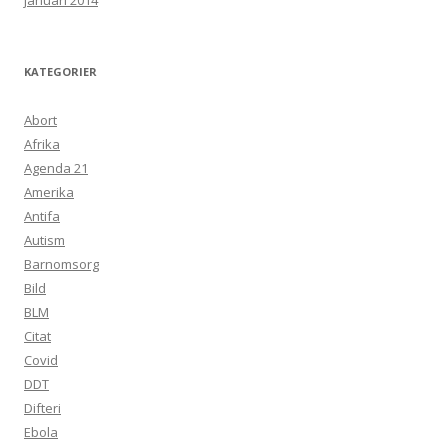
januari 2014
KATEGORIER
Abort
Afrika
Agenda 21
Amerika
Antifa
Autism
Barnomsorg
Bild
BLM
Citat
Covid
DDT
Difteri
Ebola