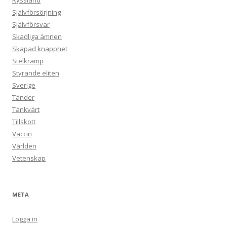
Ryssland
Självförsörjning
Självförsvar
Skadliga ämnen
Skapad knapphet
Stelkramp
Styrande eliten
Sverige
Tänder
Tänkvärt
Tillskott
Vaccin
Världen
Vetenskap
META
Logga in