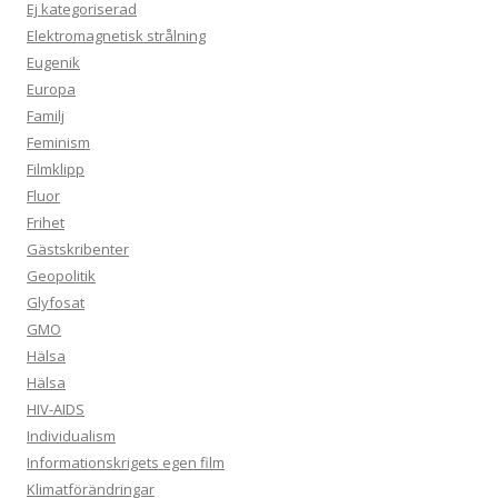
Ej kategoriserad
Elektromagnetisk strålning
Eugenik
Europa
Familj
Feminism
Filmklipp
Fluor
Frihet
Gästskribenter
Geopolitik
Glyfosat
GMO
Hälsa
Hälsa
HIV-AIDS
Individualism
Informationskrigets egen film
Klimatförändringar