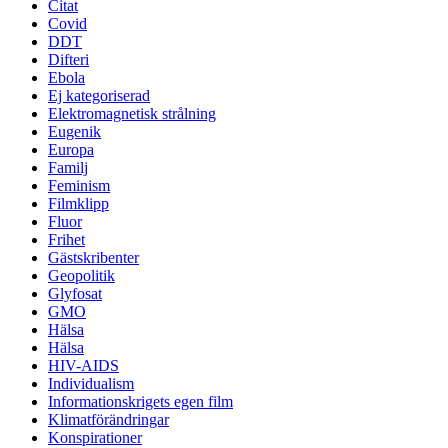
Citat
Covid
DDT
Difteri
Ebola
Ej kategoriserad
Elektromagnetisk strålning
Eugenik
Europa
Familj
Feminism
Filmklipp
Fluor
Frihet
Gästskribenter
Geopolitik
Glyfosat
GMO
Hälsa
Hälsa
HIV-AIDS
Individualism
Informationskrigets egen film
Klimatförändringar
Konspirationer