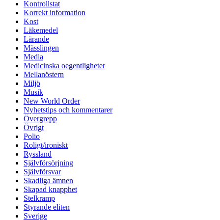
Kontrollstat
Korrekt information
Kost
Läkemedel
Lärande
Mässlingen
Media
Medicinska oegentligheter
Mellanöstern
Miljö
Musik
New World Order
Nyhetstips och kommentarer
Övergrepp
Övrigt
Polio
Roligt/ironiskt
Ryssland
Självförsörjning
Självförsvar
Skadliga ämnen
Skapad knapphet
Stelkramp
Styrande eliten
Sverige