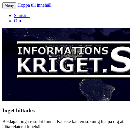
Hoppa till innehåll
Meny
Informationskriget.se
Startsida
Om
Inget hittades
Beklagar, inga resultat funna. Kanske kan en sökning hjälpa dig att
hitta relaterat innehåll.