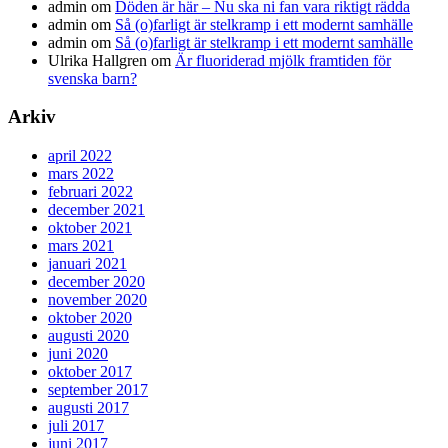
admin
om
Döden är här – Nu ska ni fan vara riktigt rädda
admin
om
Så (o)farligt är stelkramp i ett modernt samhälle
admin
om
Så (o)farligt är stelkramp i ett modernt samhälle
Ulrika Hallgren
om
Är fluoriderad mjölk framtiden för
svenska barn?
Arkiv
april 2022
mars 2022
februari 2022
december 2021
oktober 2021
mars 2021
januari 2021
december 2020
november 2020
oktober 2020
augusti 2020
juni 2020
oktober 2017
september 2017
augusti 2017
juli 2017
juni 2017