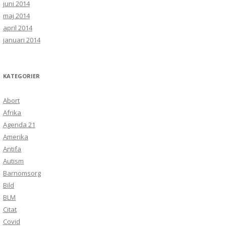
juni 2014
maj 2014
april 2014
januari 2014
KATEGORIER
Abort
Afrika
Agenda 21
Amerika
Antifa
Autism
Barnomsorg
Bild
BLM
Citat
Covid