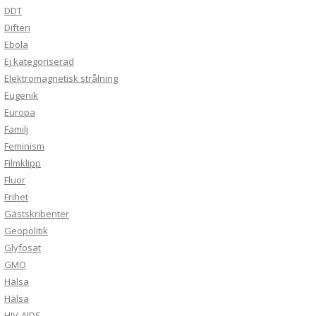
DDT
Difteri
Ebola
Ej kategoriserad
Elektromagnetisk strålning
Eugenik
Europa
Familj
Feminism
Filmklipp
Fluor
Frihet
Gästskribenter
Geopolitik
Glyfosat
GMO
Hälsa
Hälsa
HIV-AIDS