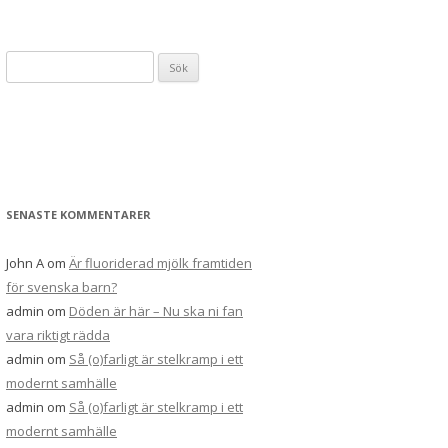
Sök
efter:
SENASTE KOMMENTARER
John A
om
Är fluoriderad mjölk framtiden
för svenska barn?
admin
om
Döden är här – Nu ska ni fan
vara riktigt rädda
admin
om
Så (o)farligt är stelkramp i ett
modernt samhälle
admin
om
Så (o)farligt är stelkramp i ett
modernt samhälle