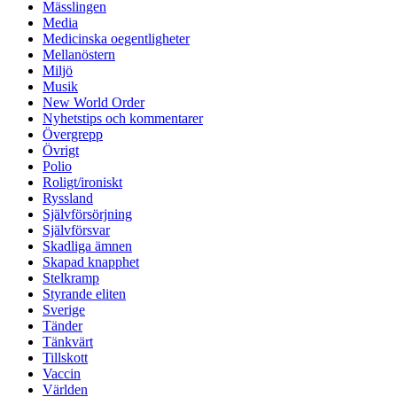
Mässlingen
Media
Medicinska oegentligheter
Mellanöstern
Miljö
Musik
New World Order
Nyhetstips och kommentarer
Övergrepp
Övrigt
Polio
Roligt/ironiskt
Ryssland
Självförsörjning
Självförsvar
Skadliga ämnen
Skapad knapphet
Stelkramp
Styrande eliten
Sverige
Tänder
Tänkvärt
Tillskott
Vaccin
Världen