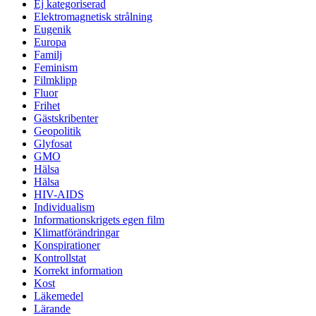
Ej kategoriserad
Elektromagnetisk strålning
Eugenik
Europa
Familj
Feminism
Filmklipp
Fluor
Frihet
Gästskribenter
Geopolitik
Glyfosat
GMO
Hälsa
Hälsa
HIV-AIDS
Individualism
Informationskrigets egen film
Klimatförändringar
Konspirationer
Kontrollstat
Korrekt information
Kost
Läkemedel
Lärande