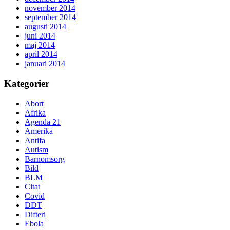
november 2014
september 2014
augusti 2014
juni 2014
maj 2014
april 2014
januari 2014
Kategorier
Abort
Afrika
Agenda 21
Amerika
Antifa
Autism
Barnomsorg
Bild
BLM
Citat
Covid
DDT
Difteri
Ebola