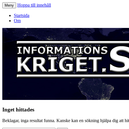
Hoppa till innehåll
Meny
Informationskriget.se
Startsida
Om
Inget hittades
Beklagar, inga resultat funna. Kanske kan en sökning hjälpa dig att hitt