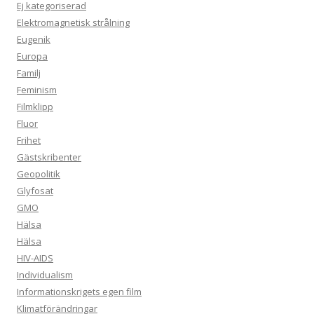
Ej kategoriserad
Elektromagnetisk strålning
Eugenik
Europa
Familj
Feminism
Filmklipp
Fluor
Frihet
Gästskribenter
Geopolitik
Glyfosat
GMO
Hälsa
Hälsa
HIV-AIDS
Individualism
Informationskrigets egen film
Klimatförändringar