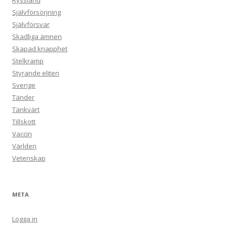
Ryssland
Självförsörjning
Självförsvar
Skadliga ämnen
Skapad knapphet
Stelkramp
Styrande eliten
Sverige
Tänder
Tänkvärt
Tillskott
Vaccin
Världen
Vetenskap
META
Logga in