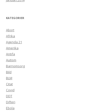
januari 2014
KATEGORIER
Abort
Afrika
Agenda 21
Amerika
Antifa
Autism
Barnomsorg
Bild
BLM
Citat
Covid
DDT
Difteri
Ebola