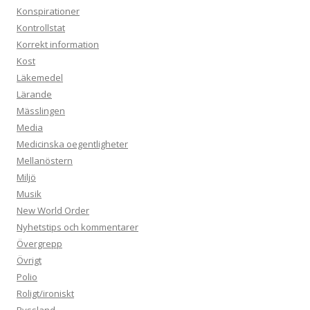
Konspirationer
Kontrollstat
Korrekt information
Kost
Läkemedel
Lärande
Mässlingen
Media
Medicinska oegentligheter
Mellanöstern
Miljö
Musik
New World Order
Nyhetstips och kommentarer
Övergrepp
Övrigt
Polio
Roligt/ironiskt