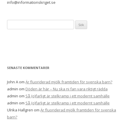
info@informationskriget.se
Sök
efter:
SENASTE KOMMENTARER
John A
om
Är fluoriderad mjölk framtiden för svenska barn?
admin
om
Döden är här – Nu ska ni fan vara riktigt rädda
admin
om
Så (o)farligt är stelkramp i ett modernt samhälle
admin
om
Så (o)farligt är stelkramp i ett modernt samhälle
Ulrika Hallgren
om
Är fluoriderad mjölk framtiden för svenska
barn?