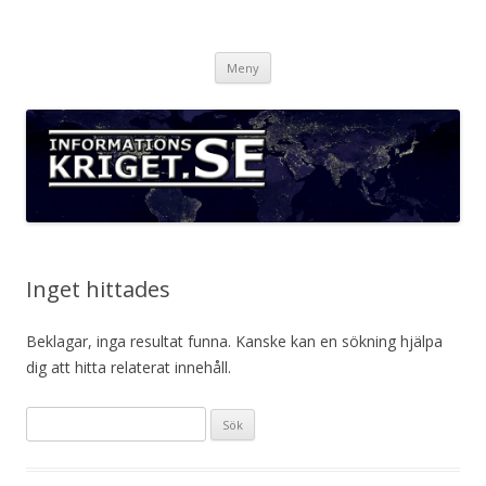
Informationskriget.se
Hoppa
Meny
till
innehåll
Inget hittades
Beklagar, inga resultat funna. Kanske kan en sökning hjälpa
dig att hitta relaterat innehåll.
Sök
efter: