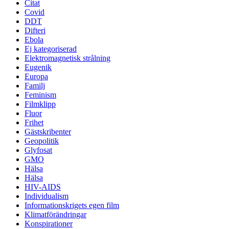
Citat
Covid
DDT
Difteri
Ebola
Ej kategoriserad
Elektromagnetisk strålning
Eugenik
Europa
Familj
Feminism
Filmklipp
Fluor
Frihet
Gästskribenter
Geopolitik
Glyfosat
GMO
Hälsa
Hälsa
HIV-AIDS
Individualism
Informationskrigets egen film
Klimatförändringar
Konspirationer