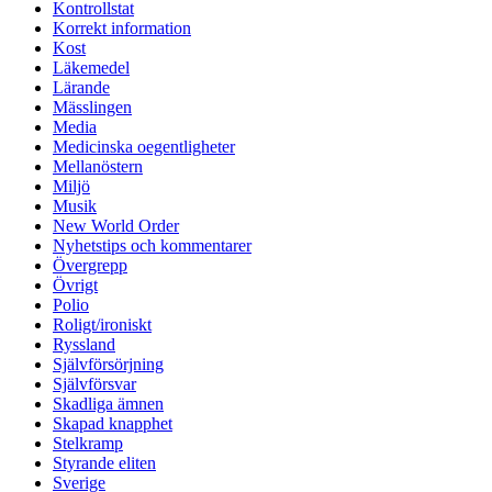
Kontrollstat
Korrekt information
Kost
Läkemedel
Lärande
Mässlingen
Media
Medicinska oegentligheter
Mellanöstern
Miljö
Musik
New World Order
Nyhetstips och kommentarer
Övergrepp
Övrigt
Polio
Roligt/ironiskt
Ryssland
Självförsörjning
Självförsvar
Skadliga ämnen
Skapad knapphet
Stelkramp
Styrande eliten
Sverige