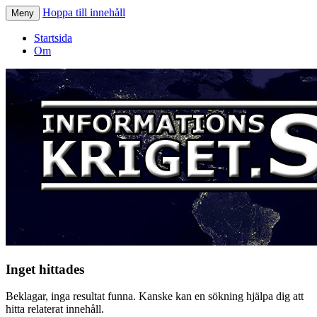
Hoppa till innehåll
Meny
Informationskriget.se
Startsida
Om
Inget hittades
Beklagar, inga resultat funna. Kanske kan en sökning hjälpa dig att
hitta relaterat innehåll.