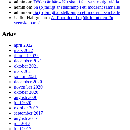
admin
om
Döden är här – Nu ska ni fan vara riktigt rädda
admin
om
Så (o)farligt är stelkramp i ett modernt samhälle
admin
om
Så (o)farligt är stelkramp i ett modernt samhälle
Ulrika Hallgren
om
Är fluoriderad mjölk framtiden för
svenska barn?
Arkiv
april 2022
mars 2022
februari 2022
december 2021
oktober 2021
mars 2021
januari 2021
december 2020
november 2020
oktober 2020
augusti 2020
juni 2020
oktober 2017
september 2017
augusti 2017
juli 2017
juni 2017