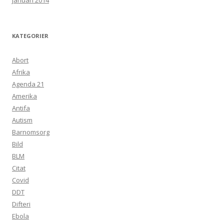
januari 2014
KATEGORIER
Abort
Afrika
Agenda 21
Amerika
Antifa
Autism
Barnomsorg
Bild
BLM
Citat
Covid
DDT
Difteri
Ebola