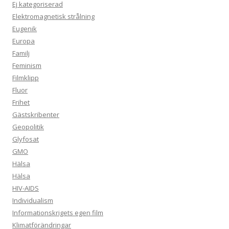
Ej kategoriserad
Elektromagnetisk strålning
Eugenik
Europa
Familj
Feminism
Filmklipp
Fluor
Frihet
Gästskribenter
Geopolitik
Glyfosat
GMO
Hälsa
Hälsa
HIV-AIDS
Individualism
Informationskrigets egen film
Klimatförändringar