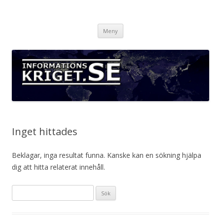
Informationskriget.se
Hoppa
Meny
till
innehåll
Inget hittades
Beklagar, inga resultat funna. Kanske kan en sökning hjälpa
dig att hitta relaterat innehåll.
Sök
efter: