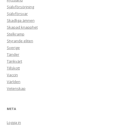
Ryssland
Självförsörjning
Självförsvar
Skadliga ämnen
Skapad knapphet
Stelkramp
Styrande eliten
Sverige
Tänder
Tänkvärt
Tillskott
Vaccin
Världen
Vetenskap
META
Logga in