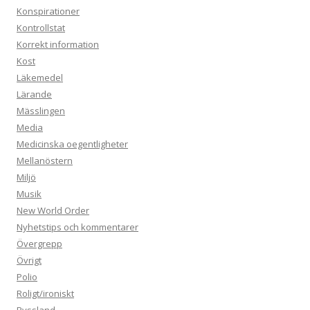
Konspirationer
Kontrollstat
Korrekt information
Kost
Läkemedel
Lärande
Mässlingen
Media
Medicinska oegentligheter
Mellanöstern
Miljö
Musik
New World Order
Nyhetstips och kommentarer
Övergrepp
Övrigt
Polio
Roligt/ironiskt