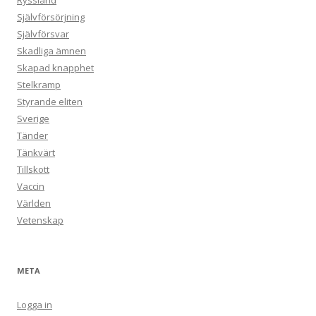
Ryssland
Självförsörjning
Självförsvar
Skadliga ämnen
Skapad knapphet
Stelkramp
Styrande eliten
Sverige
Tänder
Tänkvärt
Tillskott
Vaccin
Världen
Vetenskap
META
Logga in