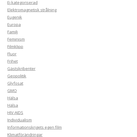
Ej kategoriserad
Elektromagnetisk strålning
Eugenik
Europa
Familj
Feminism
Filmklipp
Fluor
Frihet
Gästskribenter
Geopolitik
Glyfosat
GMO
Hälsa
Hälsa
HIV-AIDS
Individualism
Informationskrigets egen film
Klimatförändringar