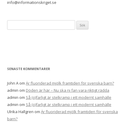
info@informationskriget.se
S
ö
k
e
f
t
e
SENASTE KOMMENTARER
r
:
John A
om
Är fluoriderad mjölk framtiden för svenska barn?
admin
om
Döden är här – Nu ska ni fan vara riktigt rädda
admin
om
Så (o)farligt är stelkramp i ett modernt samhälle
admin
om
Så (o)farligt är stelkramp i ett modernt samhälle
Ulrika Hallgren
om
Är fluoriderad mjölk framtiden för svenska
barn?