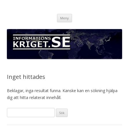
Informationskriget.se
Hoppa
Meny
till
innehåll
Inget hittades
Beklagar, inga resultat funna. Kanske kan en sökning hjälpa
dig att hitta relaterat innehåll.
S
ö
k