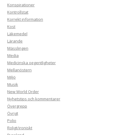
Konspirationer
Kontrollstat
Korrekt information
Kost
Läkemedel
Lärande
Mässlingen
Media
Medicinska oegentligheter
Mellanöstern
Miljö
Musik
New World Order
Nyhetstips och kommentarer
Övergrepp
Övrigt
Polio
Roligt/ironiskt