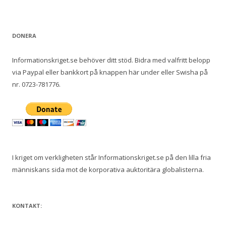
e
f
t
DONERA
e
r
Informationskriget.se behöver ditt stöd. Bidra med valfritt belopp
:
via Paypal eller bankkort på knappen här under eller Swisha på
nr. 0723-781776.
I kriget om verkligheten står Informationskriget.se på den lilla fria
människans sida mot de korporativa auktoritära globalisterna.
KONTAKT: