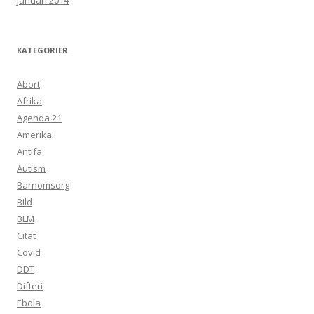
januari 2014
KATEGORIER
Abort
Afrika
Agenda 21
Amerika
Antifa
Autism
Barnomsorg
Bild
BLM
Citat
Covid
DDT
Difteri
Ebola