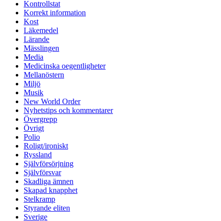
Kontrollstat
Korrekt information
Kost
Läkemedel
Lärande
Mässlingen
Media
Medicinska oegentligheter
Mellanöstern
Miljö
Musik
New World Order
Nyhetstips och kommentarer
Övergrepp
Övrigt
Polio
Roligt/ironiskt
Ryssland
Självförsörjning
Självförsvar
Skadliga ämnen
Skapad knapphet
Stelkramp
Styrande eliten
Sverige