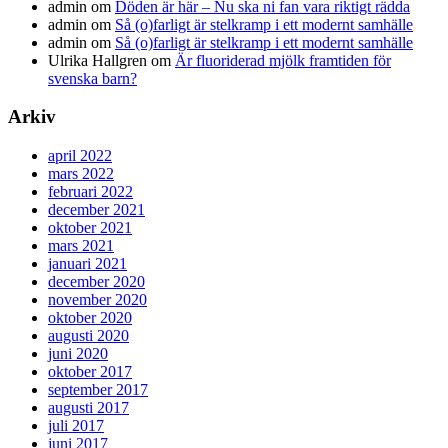
admin
om
Döden är här – Nu ska ni fan vara riktigt rädda
admin
om
Så (o)farligt är stelkramp i ett modernt samhälle
admin
om
Så (o)farligt är stelkramp i ett modernt samhälle
Ulrika Hallgren
om
Är fluoriderad mjölk framtiden för
svenska barn?
Arkiv
april 2022
mars 2022
februari 2022
december 2021
oktober 2021
mars 2021
januari 2021
december 2020
november 2020
oktober 2020
augusti 2020
juni 2020
oktober 2017
september 2017
augusti 2017
juli 2017
juni 2017