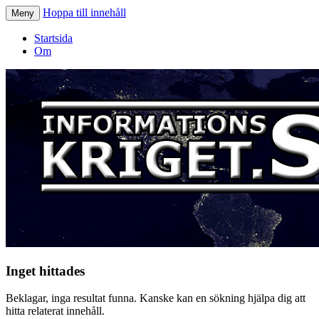
Hoppa till innehåll
Meny
Informationskriget.se
Startsida
Om
Inget hittades
Beklagar, inga resultat funna. Kanske kan en sökning hjälpa dig att
hitta relaterat innehåll.