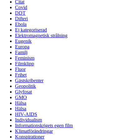
Citat
Covid
DDT
Difteri
Ebola
Ej kategoriserad
Elektromagnetisk strålning
Eugenik
Europa
Familj
Feminism
Filmklipp
Fluor
Frihet
Gästskribenter
Geopolitik
Glyfosat
GMO
Hälsa
Hälsa
HIV-AIDS
Individualism
Informationskrigets egen film
Klimatförändringar
Konspirationer