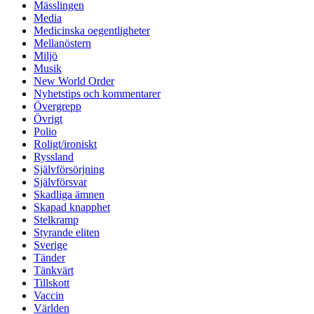
Mässlingen
Media
Medicinska oegentligheter
Mellanöstern
Miljö
Musik
New World Order
Nyhetstips och kommentarer
Övergrepp
Övrigt
Polio
Roligt/ironiskt
Ryssland
Självförsörjning
Självförsvar
Skadliga ämnen
Skapad knapphet
Stelkramp
Styrande eliten
Sverige
Tänder
Tänkvärt
Tillskott
Vaccin
Världen