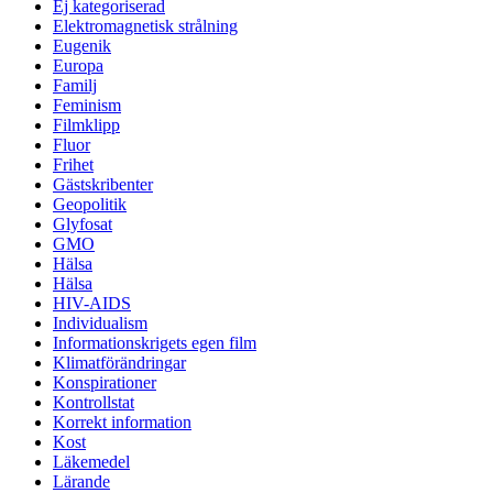
Ej kategoriserad
Elektromagnetisk strålning
Eugenik
Europa
Familj
Feminism
Filmklipp
Fluor
Frihet
Gästskribenter
Geopolitik
Glyfosat
GMO
Hälsa
Hälsa
HIV-AIDS
Individualism
Informationskrigets egen film
Klimatförändringar
Konspirationer
Kontrollstat
Korrekt information
Kost
Läkemedel
Lärande