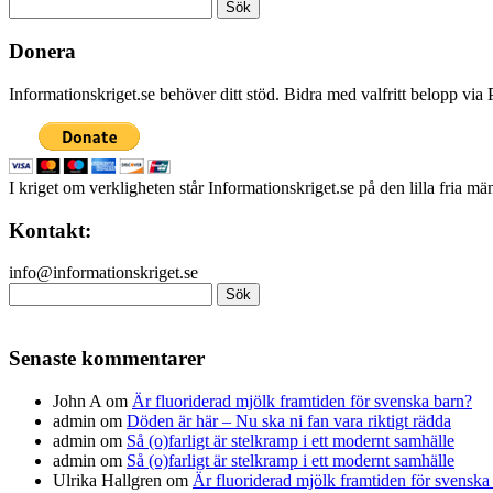
Sök
efter:
Donera
Informationskriget.se behöver ditt stöd. Bidra med valfritt belopp vi
I kriget om verkligheten står Informationskriget.se på den lilla fria m
Kontakt:
info@informationskriget.se
Sök
efter:
Senaste kommentarer
John A
om
Är fluoriderad mjölk framtiden för svenska barn?
admin
om
Döden är här – Nu ska ni fan vara riktigt rädda
admin
om
Så (o)farligt är stelkramp i ett modernt samhälle
admin
om
Så (o)farligt är stelkramp i ett modernt samhälle
Ulrika Hallgren
om
Är fluoriderad mjölk framtiden för svenska