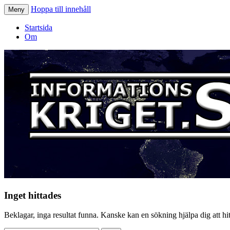
Hoppa till innehåll
Meny
Informationskriget.se
Startsida
Om
Inget hittades
Beklagar, inga resultat funna. Kanske kan en sökning hjälpa dig att hitt