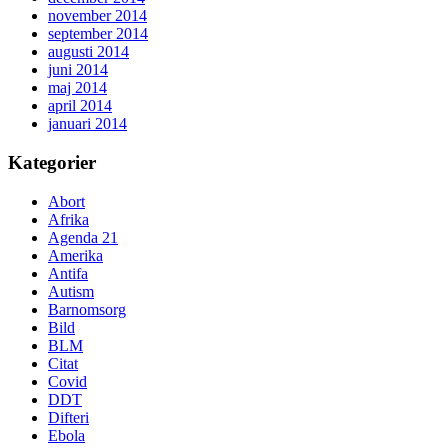
november 2014
september 2014
augusti 2014
juni 2014
maj 2014
april 2014
januari 2014
Kategorier
Abort
Afrika
Agenda 21
Amerika
Antifa
Autism
Barnomsorg
Bild
BLM
Citat
Covid
DDT
Difteri
Ebola