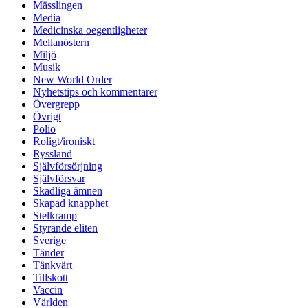
Mässlingen
Media
Medicinska oegentligheter
Mellanöstern
Miljö
Musik
New World Order
Nyhetstips och kommentarer
Övergrepp
Övrigt
Polio
Roligt/ironiskt
Ryssland
Självförsörjning
Självförsvar
Skadliga ämnen
Skapad knapphet
Stelkramp
Styrande eliten
Sverige
Tänder
Tänkvärt
Tillskott
Vaccin
Världen