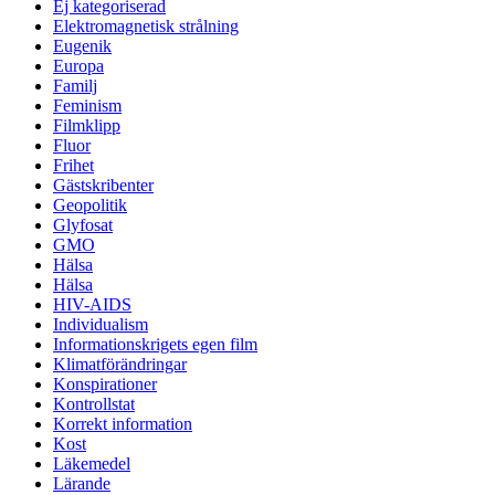
Ej kategoriserad
Elektromagnetisk strålning
Eugenik
Europa
Familj
Feminism
Filmklipp
Fluor
Frihet
Gästskribenter
Geopolitik
Glyfosat
GMO
Hälsa
Hälsa
HIV-AIDS
Individualism
Informationskrigets egen film
Klimatförändringar
Konspirationer
Kontrollstat
Korrekt information
Kost
Läkemedel
Lärande