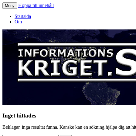
Hoppa till innehåll
Meny
Informationskriget.se
Startsida
Om
Inget hittades
Beklagar, inga resultat funna. Kanske kan en sökning hjälpa dig att hitt