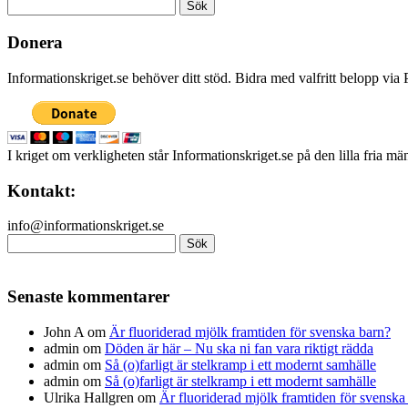
Sök
efter:
Donera
Informationskriget.se behöver ditt stöd. Bidra med valfritt belopp vi
I kriget om verkligheten står Informationskriget.se på den lilla fria m
Kontakt:
info@informationskriget.se
Sök
efter:
Senaste kommentarer
John A
om
Är fluoriderad mjölk framtiden för svenska barn?
admin
om
Döden är här – Nu ska ni fan vara riktigt rädda
admin
om
Så (o)farligt är stelkramp i ett modernt samhälle
admin
om
Så (o)farligt är stelkramp i ett modernt samhälle
Ulrika Hallgren
om
Är fluoriderad mjölk framtiden för svenska