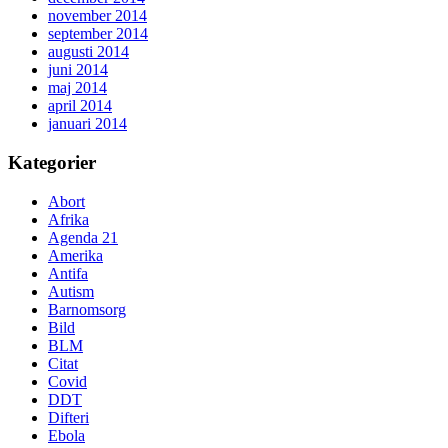
november 2014
september 2014
augusti 2014
juni 2014
maj 2014
april 2014
januari 2014
Kategorier
Abort
Afrika
Agenda 21
Amerika
Antifa
Autism
Barnomsorg
Bild
BLM
Citat
Covid
DDT
Difteri
Ebola