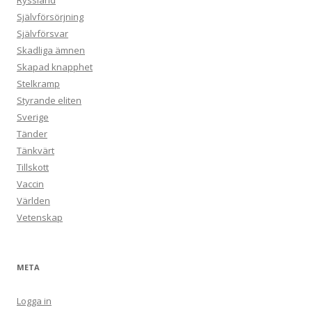
Ryssland
Självförsörjning
Självförsvar
Skadliga ämnen
Skapad knapphet
Stelkramp
Styrande eliten
Sverige
Tänder
Tänkvärt
Tillskott
Vaccin
Världen
Vetenskap
META
Logga in