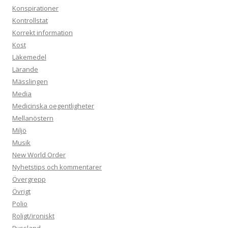
Konspirationer
Kontrollstat
Korrekt information
Kost
Läkemedel
Lärande
Mässlingen
Media
Medicinska oegentligheter
Mellanöstern
Miljö
Musik
New World Order
Nyhetstips och kommentarer
Övergrepp
Övrigt
Polio
Roligt/ironiskt