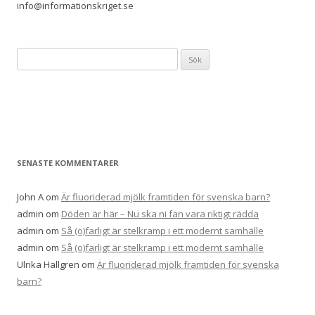
info@informationskriget.se
Sök
efter:
SENASTE KOMMENTARER
John A
om
Är fluoriderad mjölk framtiden för svenska barn?
admin
om
Döden är här – Nu ska ni fan vara riktigt rädda
admin
om
Så (o)farligt är stelkramp i ett modernt samhälle
admin
om
Så (o)farligt är stelkramp i ett modernt samhälle
Ulrika Hallgren
om
Är fluoriderad mjölk framtiden för svenska
barn?