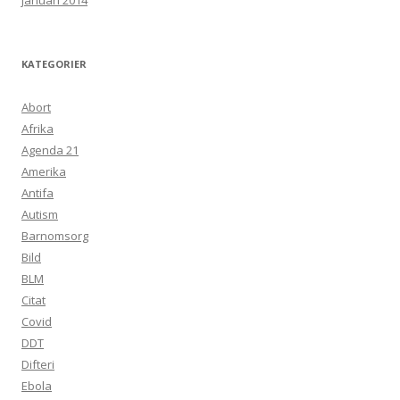
januari 2014
KATEGORIER
Abort
Afrika
Agenda 21
Amerika
Antifa
Autism
Barnomsorg
Bild
BLM
Citat
Covid
DDT
Difteri
Ebola