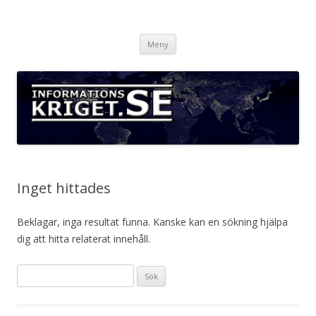
Informationskriget.se
Hoppa
Meny
till
innehåll
Inget hittades
Beklagar, inga resultat funna. Kanske kan en sökning hjälpa
dig att hitta relaterat innehåll.
Sök
efter: