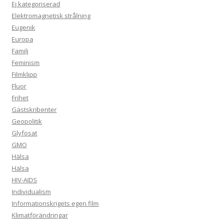
Ej kategoriserad
Elektromagnetisk strålning
Eugenik
Europa
Familj
Feminism
Filmklipp
Fluor
Frihet
Gästskribenter
Geopolitik
Glyfosat
GMO
Hälsa
Hälsa
HIV-AIDS
Individualism
Informationskrigets egen film
Klimatförändringar