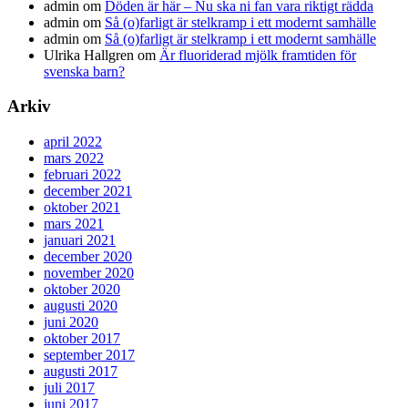
admin
om
Döden är här – Nu ska ni fan vara riktigt rädda
admin
om
Så (o)farligt är stelkramp i ett modernt samhälle
admin
om
Så (o)farligt är stelkramp i ett modernt samhälle
Ulrika Hallgren
om
Är fluoriderad mjölk framtiden för
svenska barn?
Arkiv
april 2022
mars 2022
februari 2022
december 2021
oktober 2021
mars 2021
januari 2021
december 2020
november 2020
oktober 2020
augusti 2020
juni 2020
oktober 2017
september 2017
augusti 2017
juli 2017
juni 2017