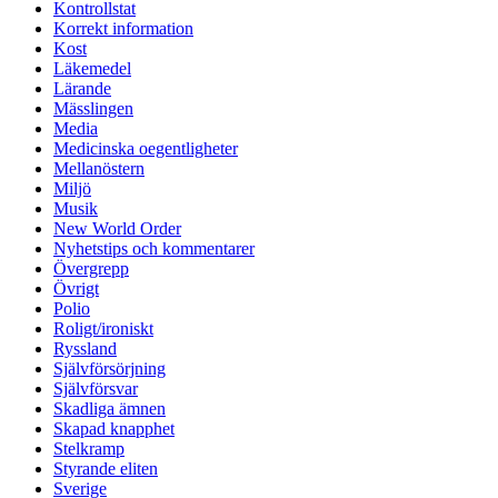
Kontrollstat
Korrekt information
Kost
Läkemedel
Lärande
Mässlingen
Media
Medicinska oegentligheter
Mellanöstern
Miljö
Musik
New World Order
Nyhetstips och kommentarer
Övergrepp
Övrigt
Polio
Roligt/ironiskt
Ryssland
Självförsörjning
Självförsvar
Skadliga ämnen
Skapad knapphet
Stelkramp
Styrande eliten
Sverige