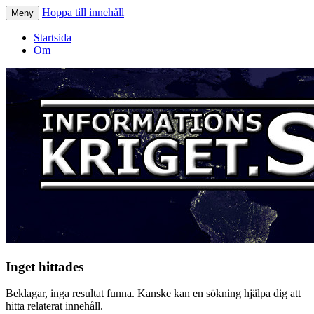
Hoppa till innehåll
Meny
Informationskriget.se
Startsida
Om
Inget hittades
Beklagar, inga resultat funna. Kanske kan en sökning hjälpa dig att
hitta relaterat innehåll.