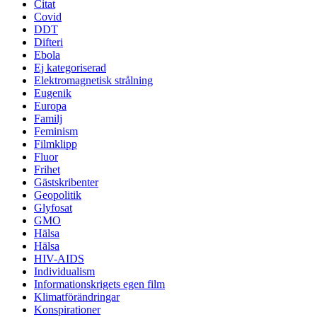
Citat
Covid
DDT
Difteri
Ebola
Ej kategoriserad
Elektromagnetisk strålning
Eugenik
Europa
Familj
Feminism
Filmklipp
Fluor
Frihet
Gästskribenter
Geopolitik
Glyfosat
GMO
Hälsa
Hälsa
HIV-AIDS
Individualism
Informationskrigets egen film
Klimatförändringar
Konspirationer