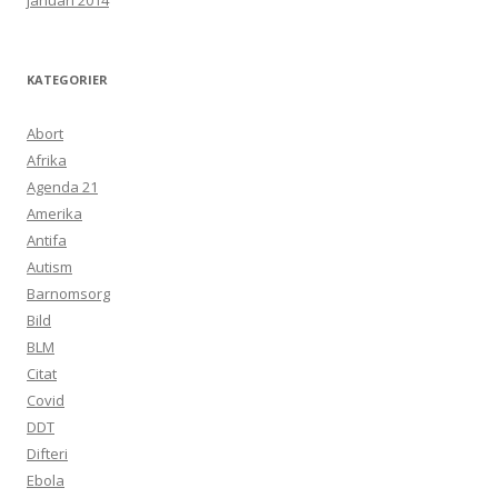
januari 2014
KATEGORIER
Abort
Afrika
Agenda 21
Amerika
Antifa
Autism
Barnomsorg
Bild
BLM
Citat
Covid
DDT
Difteri
Ebola