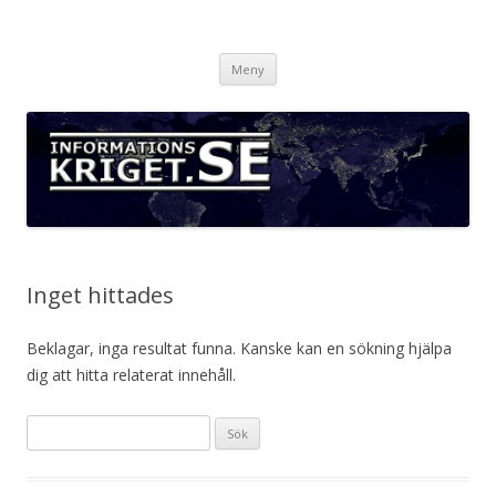
Informationskriget.se
Hoppa
Meny
till
innehåll
Inget hittades
Beklagar, inga resultat funna. Kanske kan en sökning hjälpa
dig att hitta relaterat innehåll.
Sök
efter: