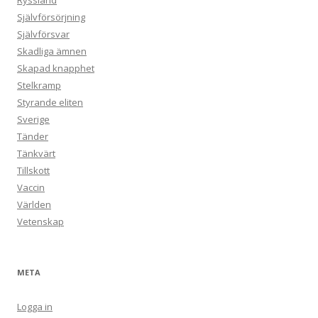
Ryssland
Självförsörjning
Självförsvar
Skadliga ämnen
Skapad knapphet
Stelkramp
Styrande eliten
Sverige
Tänder
Tänkvärt
Tillskott
Vaccin
Världen
Vetenskap
META
Logga in