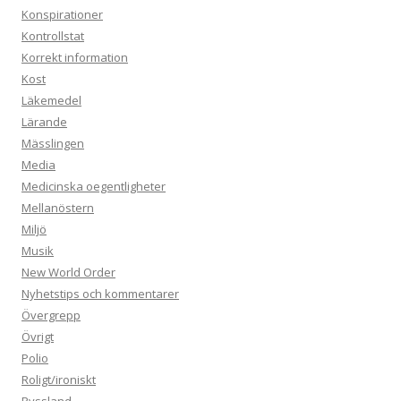
Konspirationer
Kontrollstat
Korrekt information
Kost
Läkemedel
Lärande
Mässlingen
Media
Medicinska oegentligheter
Mellanöstern
Miljö
Musik
New World Order
Nyhetstips och kommentarer
Övergrepp
Övrigt
Polio
Roligt/ironiskt