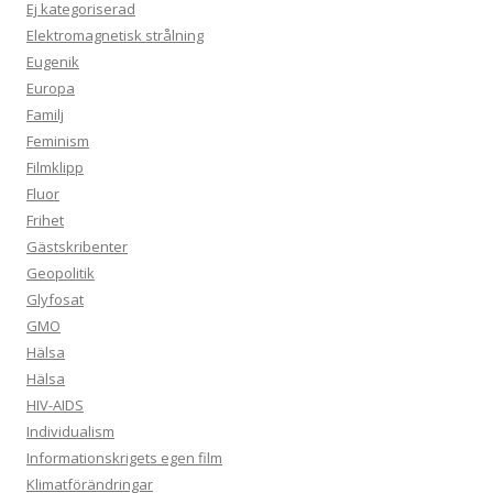
Ej kategoriserad
Elektromagnetisk strålning
Eugenik
Europa
Familj
Feminism
Filmklipp
Fluor
Frihet
Gästskribenter
Geopolitik
Glyfosat
GMO
Hälsa
Hälsa
HIV-AIDS
Individualism
Informationskrigets egen film
Klimatförändringar