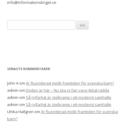
info@informationskriget.se
Sök
efter:
SENASTE KOMMENTARER
John A
om
Är fluoriderad mjölk framtiden för svenska barn?
admin
om
Döden är här – Nu ska ni fan vara riktigt rädda
admin
om
Så (o)farligt är stelkramp i ett modernt samhälle
admin
om
Så (o)farligt är stelkramp i ett modernt samhälle
Ulrika Hallgren
om
Är fluoriderad mjölk framtiden för svenska
barn?