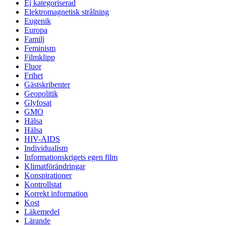
Ej kategoriserad
Elektromagnetisk strålning
Eugenik
Europa
Familj
Feminism
Filmklipp
Fluor
Frihet
Gästskribenter
Geopolitik
Glyfosat
GMO
Hälsa
Hälsa
HIV-AIDS
Individualism
Informationskrigets egen film
Klimatförändringar
Konspirationer
Kontrollstat
Korrekt information
Kost
Läkemedel
Lärande