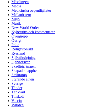
Mässlingen
Media
Medicinska oegentligheter
Mellanöstern
Miljö
Musik
New World Order
Nyhetstips och kommentarer
Övergrepp
Övrigt
Polio
Roligt/ironiskt
Ryssland
Självförsörjning
Självförsvar
Skadliga ämnen
Skapad knapphet
Stelkramp
Styrande eliten
Sverige
Tänder
Tänkvärt
Tillskott
Vaccin
Världen