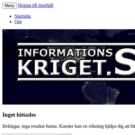
Hoppa till innehåll
Meny
Informationskriget.se
Startsida
Om
Inget hittades
Beklagar, inga resultat funna. Kanske kan en sökning hjälpa dig att hitt