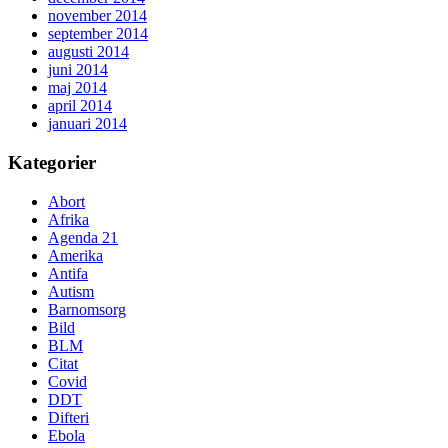
november 2014
september 2014
augusti 2014
juni 2014
maj 2014
april 2014
januari 2014
Kategorier
Abort
Afrika
Agenda 21
Amerika
Antifa
Autism
Barnomsorg
Bild
BLM
Citat
Covid
DDT
Difteri
Ebola