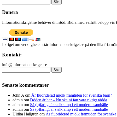
Sök
efter:
Donera
Informationskriget.se behöver ditt stöd. Bidra med valfritt belopp vi
I kriget om verkligheten står Informationskriget.se på den lilla fria m
Kontakt:
info@informationskriget.se
Sök
efter:
Senaste kommentarer
John A
om
Är fluoriderad mjölk framtiden för svenska barn?
admin
om
Döden är här – Nu ska ni fan vara riktigt rädda
admin
om
Så (o)farligt är stelkramp i ett modernt samhälle
admin
om
Så (o)farligt är stelkramp i ett modernt samhälle
Ulrika Hallgren
om
Är fluoriderad mjölk framtiden för svenska