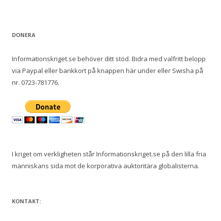
e
f
t
DONERA
e
r
Informationskriget.se behöver ditt stöd. Bidra med valfritt belopp
:
via Paypal eller bankkort på knappen här under eller Swisha på
nr. 0723-781776.
I kriget om verkligheten står Informationskriget.se på den lilla fria
människans sida mot de korporativa auktoritära globalisterna.
KONTAKT: