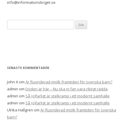
info@informationskriget.se
S
ö
k
e
f
t
e
SENASTE KOMMENTARER
r
:
John A
om
Är fluoriderad mjölk framtiden för svenska barn?
admin
om
Döden är här – Nu ska ni fan vara riktigt rädda
admin
om
Så (o)farligt är stelkramp i ett modernt samhälle
admin
om
Så (o)farligt är stelkramp i ett modernt samhälle
Ulrika Hallgren
om
Är fluoriderad mjölk framtiden för svenska
barn?