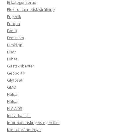
Ej kategoriserad
Elektromagnetisk strålning
Eugenik
Europa
Familj
Feminism
Filmklipp
Fluor
Frihet
Gästskribenter
Geopolitik
Glyfosat
GMO
Hälsa
Hälsa
HIV-AIDS
Individualism
Informationskrigets egen film
Klimatförändringar