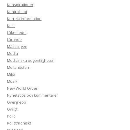
Konspirationer
Kontrollstat
Korrekt information
Kost
Läkemedel
Lärande
Mässlingen
Media
Medicinska oegentligheter
Mellanöstern
Miljö
Musik
New World Order
Nyhetstips och kommentarer
Övergrepp
Övrigt
Polio
Roligt/ironiskt