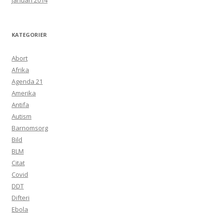
januari 2014
KATEGORIER
Abort
Afrika
Agenda 21
Amerika
Antifa
Autism
Barnomsorg
Bild
BLM
Citat
Covid
DDT
Difteri
Ebola