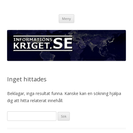
Informationskriget.se
Hoppa
Meny
till
innehåll
Inget hittades
Beklagar, inga resultat funna. Kanske kan en sökning hjälpa
dig att hitta relaterat innehåll.
S
ö
k