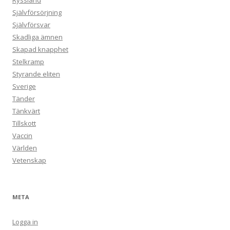
Ryssland
Självförsörjning
Självförsvar
Skadliga ämnen
Skapad knapphet
Stelkramp
Styrande eliten
Sverige
Tänder
Tänkvärt
Tillskott
Vaccin
Världen
Vetenskap
META
Logga in