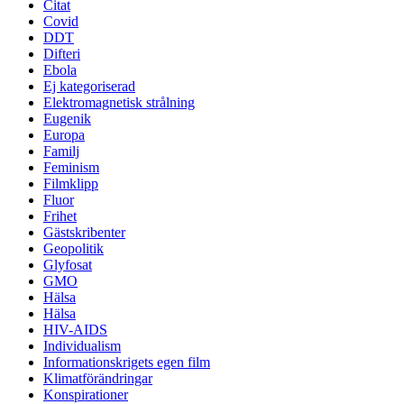
Citat
Covid
DDT
Difteri
Ebola
Ej kategoriserad
Elektromagnetisk strålning
Eugenik
Europa
Familj
Feminism
Filmklipp
Fluor
Frihet
Gästskribenter
Geopolitik
Glyfosat
GMO
Hälsa
Hälsa
HIV-AIDS
Individualism
Informationskrigets egen film
Klimatförändringar
Konspirationer