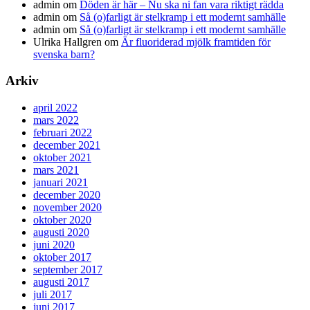
admin
om
Döden är här – Nu ska ni fan vara riktigt rädda
admin
om
Så (o)farligt är stelkramp i ett modernt samhälle
admin
om
Så (o)farligt är stelkramp i ett modernt samhälle
Ulrika Hallgren
om
Är fluoriderad mjölk framtiden för
svenska barn?
Arkiv
april 2022
mars 2022
februari 2022
december 2021
oktober 2021
mars 2021
januari 2021
december 2020
november 2020
oktober 2020
augusti 2020
juni 2020
oktober 2017
september 2017
augusti 2017
juli 2017
juni 2017