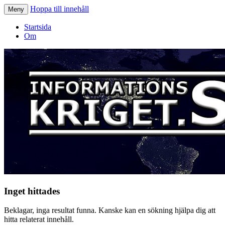
Hoppa till innehåll
Meny
Informationskriget.se
Startsida
Om
Inget hittades
Beklagar, inga resultat funna. Kanske kan en sökning hjälpa dig att
hitta relaterat innehåll.