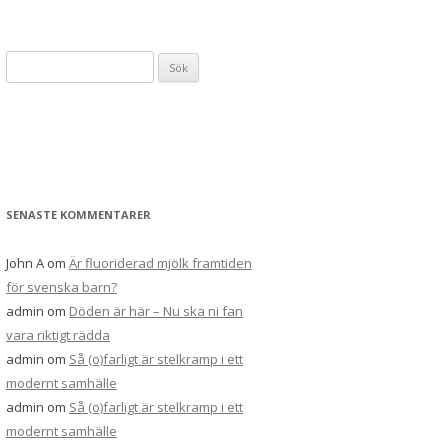
Sök
efter:
SENASTE KOMMENTARER
John A
om
Är fluoriderad mjölk framtiden
för svenska barn?
admin
om
Döden är här – Nu ska ni fan
vara riktigt rädda
admin
om
Så (o)farligt är stelkramp i ett
modernt samhälle
admin
om
Så (o)farligt är stelkramp i ett
modernt samhälle