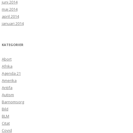
juni 2014
maj 2014
april 2014
januari 2014
KATEGORIER
Abort
Afrika
Agenda 21
Amerika
Antifa
Autism
Barnomsorg
Bild
BLM
Citat
Covid