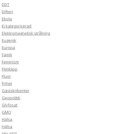
DDT
Difteri
Ebola
Ej kategoriserad
Elektromagnetisk strålning
Eugenik
Europa
Familj
Feminism
Filmklipp
Fluor
Frihet
Gästskribenter
Geopolitik
Glyfosat
GMO
Hälsa
Hälsa
HIV-AIDS