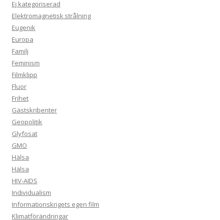
Ej kategoriserad
Elektromagnetisk strålning
Eugenik
Europa
Familj
Feminism
Filmklipp
Fluor
Frihet
Gästskribenter
Geopolitik
Glyfosat
GMO
Hälsa
Hälsa
HIV-AIDS
Individualism
Informationskrigets egen film
Klimatförändringar