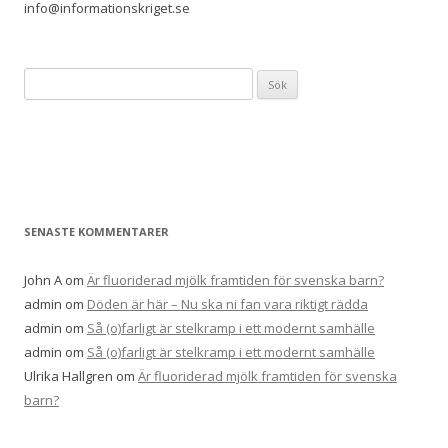
info@informationskriget.se
Sök
efter:
SENASTE KOMMENTARER
John A
om
Är fluoriderad mjölk framtiden för svenska barn?
admin
om
Döden är här – Nu ska ni fan vara riktigt rädda
admin
om
Så (o)farligt är stelkramp i ett modernt samhälle
admin
om
Så (o)farligt är stelkramp i ett modernt samhälle
Ulrika Hallgren
om
Är fluoriderad mjölk framtiden för svenska
barn?