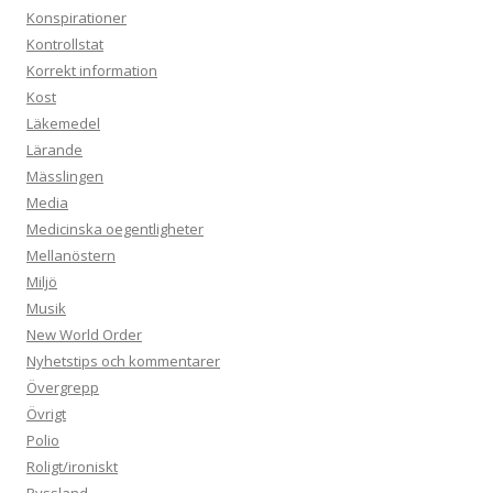
Konspirationer
Kontrollstat
Korrekt information
Kost
Läkemedel
Lärande
Mässlingen
Media
Medicinska oegentligheter
Mellanöstern
Miljö
Musik
New World Order
Nyhetstips och kommentarer
Övergrepp
Övrigt
Polio
Roligt/ironiskt