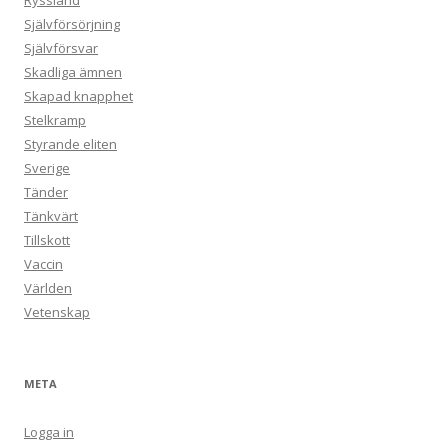
Ryssland
Självförsörjning
Självförsvar
Skadliga ämnen
Skapad knapphet
Stelkramp
Styrande eliten
Sverige
Tänder
Tänkvärt
Tillskott
Vaccin
Världen
Vetenskap
META
Logga in