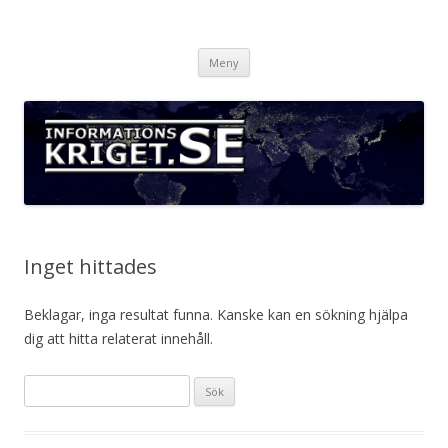
Informationskriget.se
Hoppa
Meny
till
innehåll
Inget hittades
Beklagar, inga resultat funna. Kanske kan en sökning hjälpa
dig att hitta relaterat innehåll.
Sök
efter: