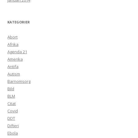
januari 2014
KATEGORIER
Abort
Afrika
Agenda 21
Amerika
Antifa
Autism
Barnomsorg
Bild
BLM
Citat
Covid
DDT
Difteri
Ebola