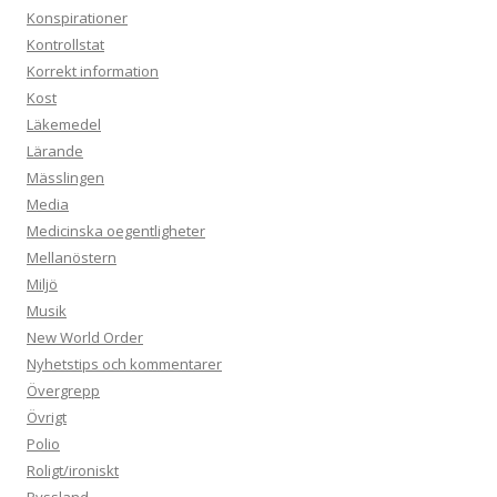
Konspirationer
Kontrollstat
Korrekt information
Kost
Läkemedel
Lärande
Mässlingen
Media
Medicinska oegentligheter
Mellanöstern
Miljö
Musik
New World Order
Nyhetstips och kommentarer
Övergrepp
Övrigt
Polio
Roligt/ironiskt