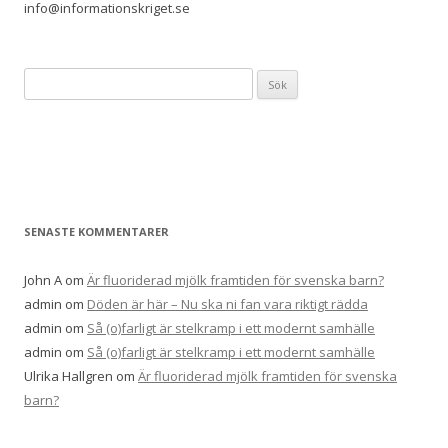
info@informationskriget.se
Sök
efter:
SENASTE KOMMENTARER
John A
om
Är fluoriderad mjölk framtiden för svenska barn?
admin
om
Döden är här – Nu ska ni fan vara riktigt rädda
admin
om
Så (o)farligt är stelkramp i ett modernt samhälle
admin
om
Så (o)farligt är stelkramp i ett modernt samhälle
Ulrika Hallgren
om
Är fluoriderad mjölk framtiden för svenska
barn?