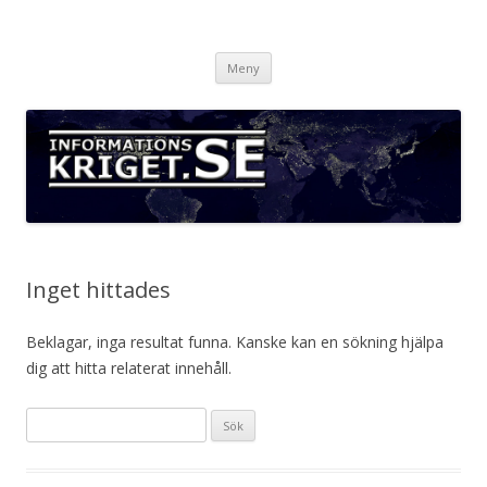
Informationskriget.se
Hoppa
Meny
till
innehåll
Inget hittades
Beklagar, inga resultat funna. Kanske kan en sökning hjälpa
dig att hitta relaterat innehåll.
Sök
efter: