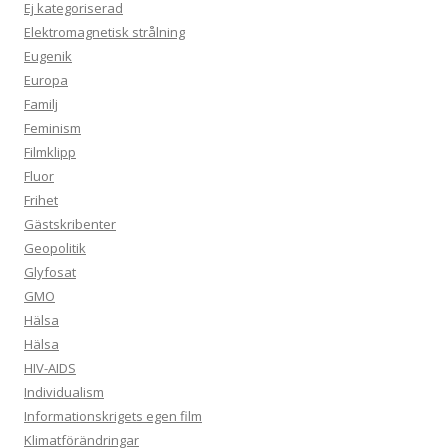
Ej kategoriserad
Elektromagnetisk strålning
Eugenik
Europa
Familj
Feminism
Filmklipp
Fluor
Frihet
Gästskribenter
Geopolitik
Glyfosat
GMO
Hälsa
Hälsa
HIV-AIDS
Individualism
Informationskrigets egen film
Klimatförändringar