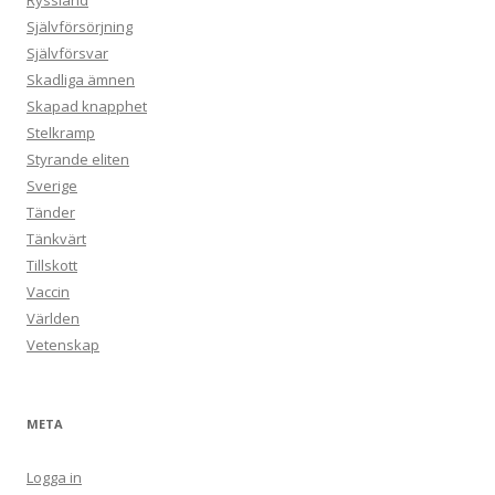
Ryssland
Självförsörjning
Självförsvar
Skadliga ämnen
Skapad knapphet
Stelkramp
Styrande eliten
Sverige
Tänder
Tänkvärt
Tillskott
Vaccin
Världen
Vetenskap
META
Logga in