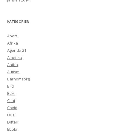
januari 2014
KATEGORIER
Abort
Afrika
Agenda 21
Amerika
Antifa
Autism
Barnomsorg
Bild
BLM
Citat
Covid
DDT
Difteri
Ebola