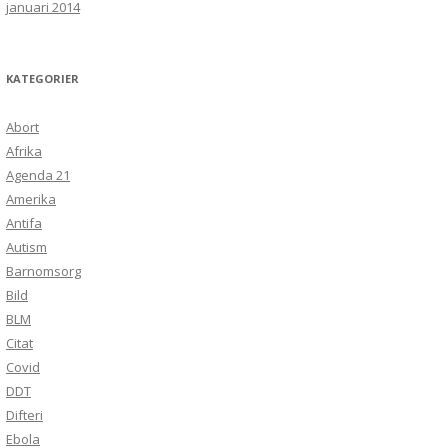
januari 2014
KATEGORIER
Abort
Afrika
Agenda 21
Amerika
Antifa
Autism
Barnomsorg
Bild
BLM
Citat
Covid
DDT
Difteri
Ebola