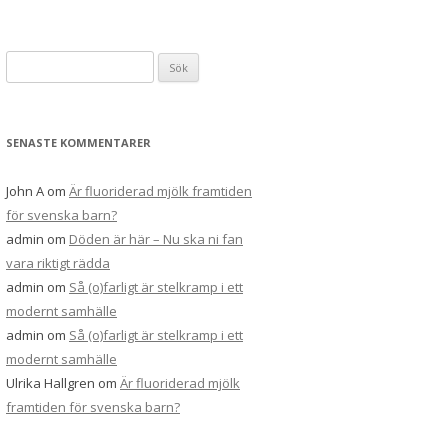
Sök
efter:
SENASTE KOMMENTARER
John A
om
Är fluoriderad mjölk framtiden
för svenska barn?
admin
om
Döden är här – Nu ska ni fan
vara riktigt rädda
admin
om
Så (o)farligt är stelkramp i ett
modernt samhälle
admin
om
Så (o)farligt är stelkramp i ett
modernt samhälle
Ulrika Hallgren
om
Är fluoriderad mjölk
framtiden för svenska barn?