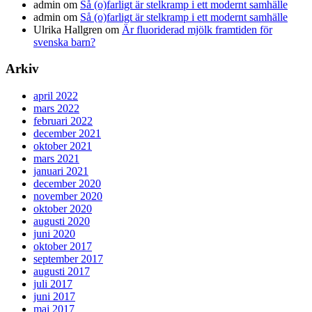
admin
om
Så (o)farligt är stelkramp i ett modernt samhälle
admin
om
Så (o)farligt är stelkramp i ett modernt samhälle
Ulrika Hallgren
om
Är fluoriderad mjölk framtiden för
svenska barn?
Arkiv
april 2022
mars 2022
februari 2022
december 2021
oktober 2021
mars 2021
januari 2021
december 2020
november 2020
oktober 2020
augusti 2020
juni 2020
oktober 2017
september 2017
augusti 2017
juli 2017
juni 2017
maj 2017