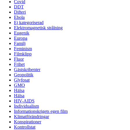
Covid
DDT
Difteri
Ebola
Ej kategoriserad
Elektromagnetisk strålning
Eugenik
Europa
Familj
Feminism
Filmklipp
Fluor
Frihet
Gästskribenter
Geopolitik
Glyfosat
GMO
Hälsa
Hälsa
HIV-AIDS
Individualism
Informationskrigets egen film
Klimatförändringar
Konspirationer
Kontrollstat