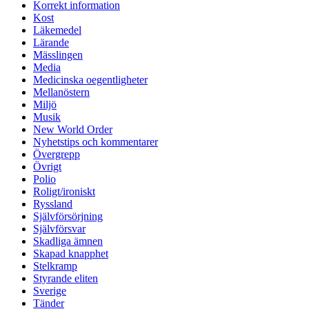
Korrekt information
Kost
Läkemedel
Lärande
Mässlingen
Media
Medicinska oegentligheter
Mellanöstern
Miljö
Musik
New World Order
Nyhetstips och kommentarer
Övergrepp
Övrigt
Polio
Roligt/ironiskt
Ryssland
Självförsörjning
Självförsvar
Skadliga ämnen
Skapad knapphet
Stelkramp
Styrande eliten
Sverige
Tänder