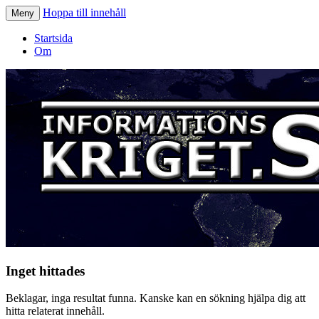
Hoppa till innehåll
Meny
Informationskriget.se
Startsida
Om
Inget hittades
Beklagar, inga resultat funna. Kanske kan en sökning hjälpa dig att
hitta relaterat innehåll.