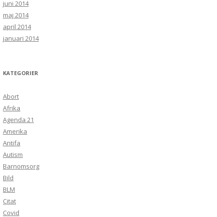
juni 2014
maj 2014
april 2014
januari 2014
KATEGORIER
Abort
Afrika
Agenda 21
Amerika
Antifa
Autism
Barnomsorg
Bild
BLM
Citat
Covid