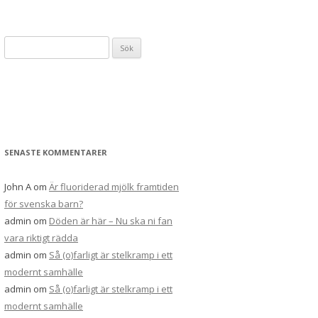
Sök
efter:
SENASTE KOMMENTARER
John A
om
Är fluoriderad mjölk framtiden
för svenska barn?
admin
om
Döden är här – Nu ska ni fan
vara riktigt rädda
admin
om
Så (o)farligt är stelkramp i ett
modernt samhälle
admin
om
Så (o)farligt är stelkramp i ett
modernt samhälle