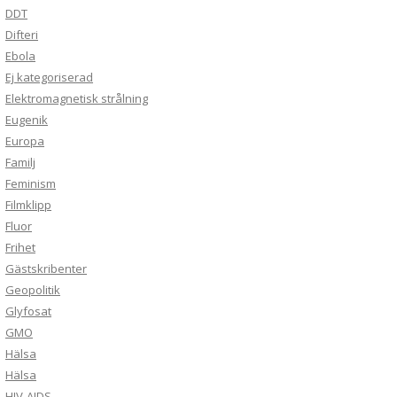
DDT
Difteri
Ebola
Ej kategoriserad
Elektromagnetisk strålning
Eugenik
Europa
Familj
Feminism
Filmklipp
Fluor
Frihet
Gästskribenter
Geopolitik
Glyfosat
GMO
Hälsa
Hälsa
HIV-AIDS