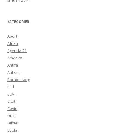
januari 2014
KATEGORIER
Abort
Afrika
Agenda 21
Amerika
Antifa
Autism
Barnomsorg
Bild
BLM
Citat
Covid
DDT
Difteri
Ebola