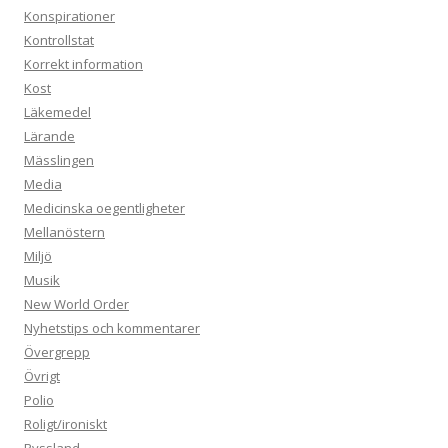
Konspirationer
Kontrollstat
Korrekt information
Kost
Läkemedel
Lärande
Mässlingen
Media
Medicinska oegentligheter
Mellanöstern
Miljö
Musik
New World Order
Nyhetstips och kommentarer
Övergrepp
Övrigt
Polio
Roligt/ironiskt