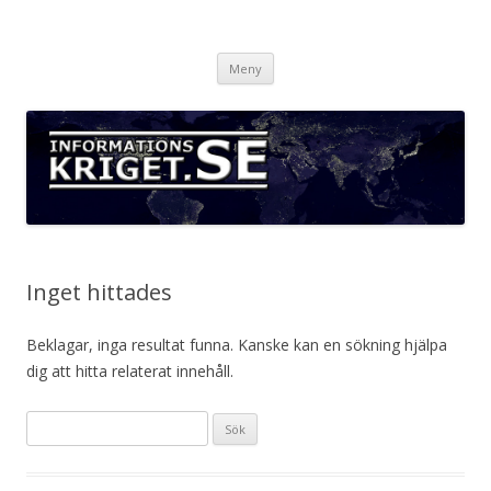
Informationskriget.se
Hoppa
Meny
till
innehåll
Inget hittades
Beklagar, inga resultat funna. Kanske kan en sökning hjälpa
dig att hitta relaterat innehåll.
S
ö
k