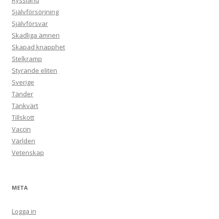
Ryssland
Självförsörjning
Självförsvar
Skadliga ämnen
Skapad knapphet
Stelkramp
Styrande eliten
Sverige
Tänder
Tänkvärt
Tillskott
Vaccin
Världen
Vetenskap
META
Logga in