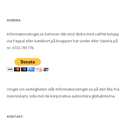
e
f
t
DONERA
e
r
Informationskriget.se behöver ditt stöd. Bidra med valfritt belopp
:
via Paypal eller bankkort på knappen här under eller Swisha på
nr. 0723-781776.
I kriget om verkligheten står Informationskriget.se på den lilla fria
människans sida mot de korporativa auktoritära globalisterna.
KONTAKT: