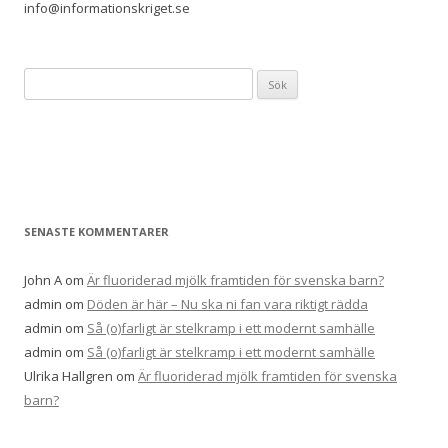
info@informationskriget.se
S
ö
k
e
f
t
e
SENASTE KOMMENTARER
r
:
John A
om
Är fluoriderad mjölk framtiden för svenska barn?
admin
om
Döden är här – Nu ska ni fan vara riktigt rädda
admin
om
Så (o)farligt är stelkramp i ett modernt samhälle
admin
om
Så (o)farligt är stelkramp i ett modernt samhälle
Ulrika Hallgren
om
Är fluoriderad mjölk framtiden för svenska
barn?