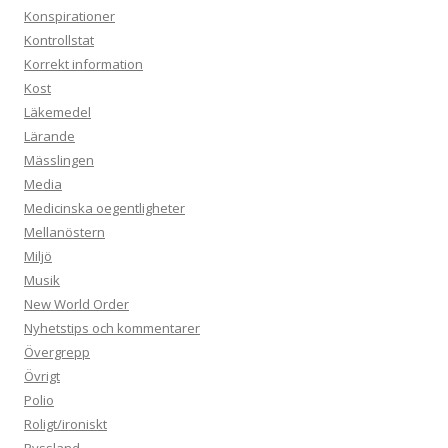
Konspirationer
Kontrollstat
Korrekt information
Kost
Läkemedel
Lärande
Mässlingen
Media
Medicinska oegentligheter
Mellanöstern
Miljö
Musik
New World Order
Nyhetstips och kommentarer
Övergrepp
Övrigt
Polio
Roligt/ironiskt