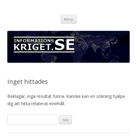
Informationskriget.se
Hoppa
Meny
till
innehåll
Inget hittades
Beklagar, inga resultat funna. Kanske kan en sökning hjälpa
dig att hitta relaterat innehåll.
Sök
efter: