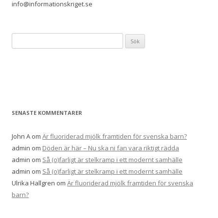
info@informationskriget.se
Sök
efter:
SENASTE KOMMENTARER
John A
om
Är fluoriderad mjölk framtiden för svenska barn?
admin
om
Döden är här – Nu ska ni fan vara riktigt rädda
admin
om
Så (o)farligt är stelkramp i ett modernt samhälle
admin
om
Så (o)farligt är stelkramp i ett modernt samhälle
Ulrika Hallgren
om
Är fluoriderad mjölk framtiden för svenska
barn?