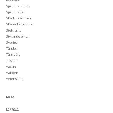
Ryssland
Självförsörjning
Självförsvar
Skadliga ämnen
Skapad knapphet
Stelkramp
Styrande eliten
Sverige
Tänder
Tänkvärt
Tillskott
Vaccin
Världen
Vetenskap
META
Logga in