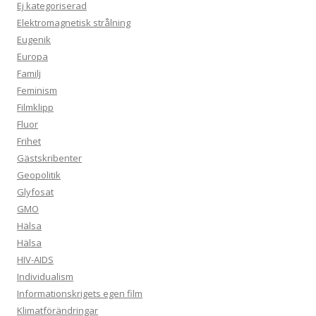
Ej kategoriserad
Elektromagnetisk strålning
Eugenik
Europa
Familj
Feminism
Filmklipp
Fluor
Frihet
Gästskribenter
Geopolitik
Glyfosat
GMO
Hälsa
Hälsa
HIV-AIDS
Individualism
Informationskrigets egen film
Klimatförändringar