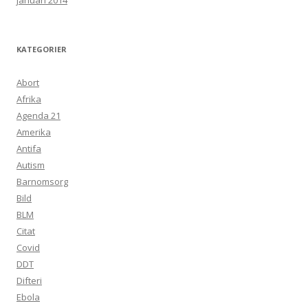
januari 2014
KATEGORIER
Abort
Afrika
Agenda 21
Amerika
Antifa
Autism
Barnomsorg
Bild
BLM
Citat
Covid
DDT
Difteri
Ebola