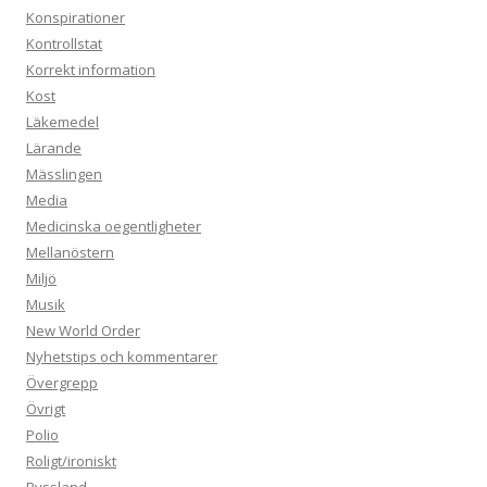
Konspirationer
Kontrollstat
Korrekt information
Kost
Läkemedel
Lärande
Mässlingen
Media
Medicinska oegentligheter
Mellanöstern
Miljö
Musik
New World Order
Nyhetstips och kommentarer
Övergrepp
Övrigt
Polio
Roligt/ironiskt