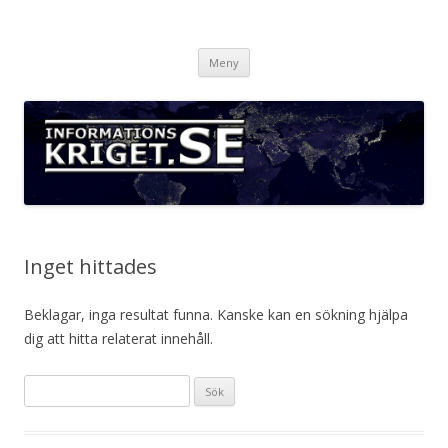
Informationskriget.se
Hoppa
Meny
till
innehåll
Inget hittades
Beklagar, inga resultat funna. Kanske kan en sökning hjälpa
dig att hitta relaterat innehåll.
Sök
efter: