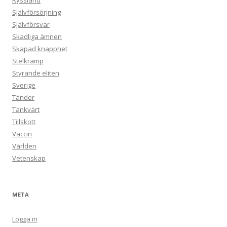
Ryssland
Självförsörjning
Självförsvar
Skadliga ämnen
Skapad knapphet
Stelkramp
Styrande eliten
Sverige
Tänder
Tänkvärt
Tillskott
Vaccin
Världen
Vetenskap
META
Logga in