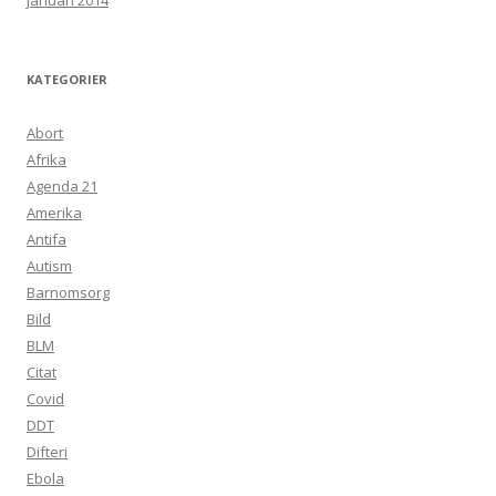
januari 2014
KATEGORIER
Abort
Afrika
Agenda 21
Amerika
Antifa
Autism
Barnomsorg
Bild
BLM
Citat
Covid
DDT
Difteri
Ebola