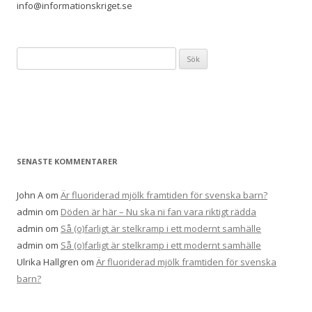
info@informationskriget.se
Sök
efter:
SENASTE KOMMENTARER
John A
om
Är fluoriderad mjölk framtiden för svenska barn?
admin
om
Döden är här – Nu ska ni fan vara riktigt rädda
admin
om
Så (o)farligt är stelkramp i ett modernt samhälle
admin
om
Så (o)farligt är stelkramp i ett modernt samhälle
Ulrika Hallgren
om
Är fluoriderad mjölk framtiden för svenska
barn?