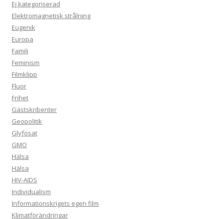
Ej kategoriserad
Elektromagnetisk strålning
Eugenik
Europa
Familj
Feminism
Filmklipp
Fluor
Frihet
Gästskribenter
Geopolitik
Glyfosat
GMO
Hälsa
Hälsa
HIV-AIDS
Individualism
Informationskrigets egen film
Klimatförändringar